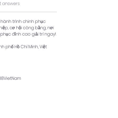
t answers
 hành trình chinh phục 
ệp, cơ hội công bằng, nơi 
hục đỉnh cao giải trí ngay!.
nh phố Hồ Chí Minh, Việt 
88VietNam