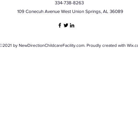
334-738-8263
109 Conecuh Avenue West Union Springs, AL 36089
©2021 by NewDirectionChildcareFacility.com. Proudly created with Wix.