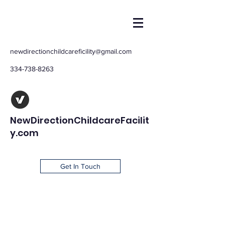
newdirectionchildcareficility@gmail.com
334-738-8263
NewDirectionChildcareFacilit
y.com
Get In Touch