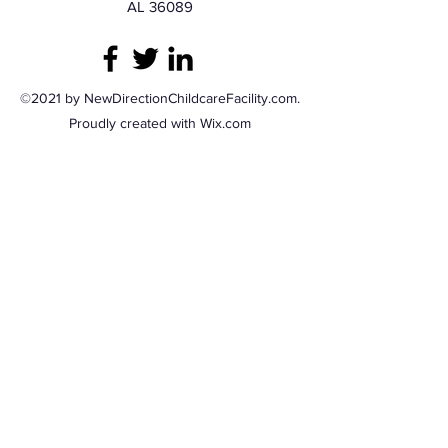
AL 36089
©2021 by NewDirectionChildcareFacility.com.
Proudly created with Wix.com