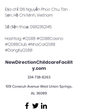
Địa chỉ: 136 Nguyễn Phúc Chu, Tân 
Sơn, Hồ Chí Minh, Vietnam
Số điện thoại: 0982362145
Hashtag: #QS88 #QS88Casino 
#QS88Club #NhaCaiQS88 
#DangKyQS88
NewDirectionChildcareFacilit
y.com
334-738-8263
109 Conecuh Avenue West Union Springs,
AL 36089