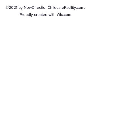
©2021 by NewDirectionChildcareFacility.com.
Proudly created with Wix.com