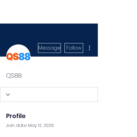
More actions
Message
Follow
QS88
Profile
Join date: May 12, 2026