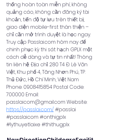
thống hoàn toàn miễn phí, không 
quảng cáo, không cần đăng ký tài 
khoản, tiến độ tự lưu trên thiết bị, 
giao diện mobile-first thân thiện – 
chỉ cần mở trình duyệt là học ngay. 
Truy cập Passlai.com hôm nay để 
chinh phục kỳ thi sát hạch GPLX một 
cách dễ dàng và tự tin nhất! Thông 
tin liên hệ: Địa chỉ: 280 T4 Đ. Lê Văn 
Việt, Khu phố 4, Tăng Nhơn Phú, TP. 
Thủ Đức, Hồ Chí Minh, Việt Nam 
Phone: 0908415854 Postal Code: 
700000 Email: 
passlaicom@gmail.com Website:  
https://passlai.com/
 #passlai 
#passlaicom #onthigplx 
#lythuyetlaixe #thithugplx
NewDirectionChildcareFacilit