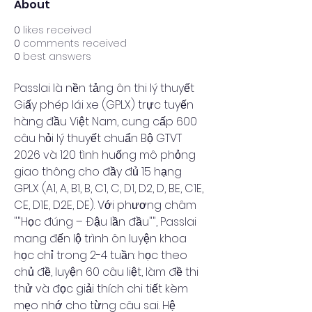
About
0
likes received
0
comments received
0
best answers
Passlai là nền tảng ôn thi lý thuyết 
Giấy phép lái xe (GPLX) trực tuyến 
hàng đầu Việt Nam, cung cấp 600 
câu hỏi lý thuyết chuẩn Bộ GTVT 
2026 và 120 tình huống mô phỏng 
giao thông cho đầy đủ 15 hạng 
GPLX (A1, A, B1, B, C1, C, D1, D2, D, BE, C1E, 
CE, D1E, D2E, DE). Với phương châm 
""Học đúng – Đậu lần đầu"", Passlai 
mang đến lộ trình ôn luyện khoa 
học chỉ trong 2-4 tuần: học theo 
chủ đề, luyện 60 câu liệt, làm đề thi 
thử và đọc giải thích chi tiết kèm 
mẹo nhớ cho từng câu sai. Hệ 