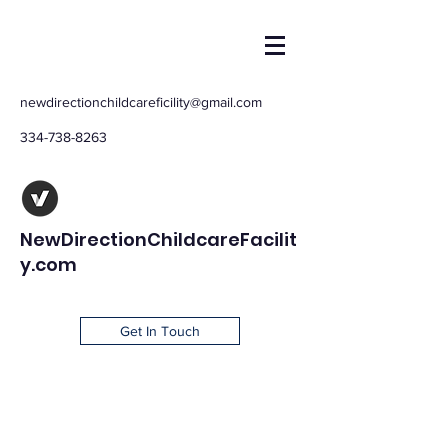
newdirectionchildcareficility@gmail.com
334-738-8263
NewDirectionChildcareFacilit
y.com
Get In Touch