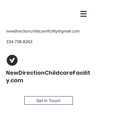
newdirectionchildcareficility@gmail.com
334-738-8263
NewDirectionChildcareFacilit
y.com
Get In Touch