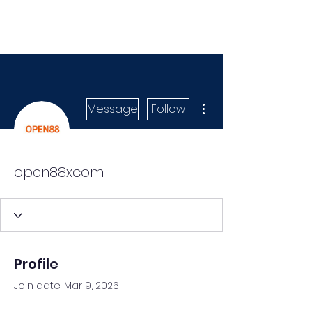
More actions
Message
Follow
open88xcom
Profile
Join date: Mar 9, 2026