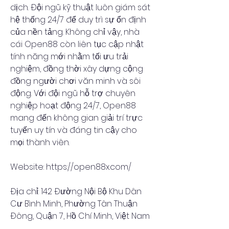
dịch. Đội ngũ kỹ thuật luôn giám sát 
hệ thống 24/7 để duy trì sự ổn định 
của nền tảng. Không chỉ vậy, nhà 
cái Open88 còn liên tục cập nhật 
tính năng mới nhằm tối ưu trải 
nghiệm, đồng thời xây dựng cộng 
đồng người chơi văn minh và sôi 
động. Với đội ngũ hỗ trợ chuyên 
nghiệp hoạt động 24/7, Open88 
mang đến không gian giải trí trực 
tuyến uy tín và đáng tin cậy cho 
mọi thành viên.
Website: https://open88x.com/ 
Địa chỉ: 142 Đường Nội Bộ Khu Dân 
Cư Bình Minh, Phường Tân Thuận 
Đông, Quận 7, Hồ Chí Minh, Việt Nam