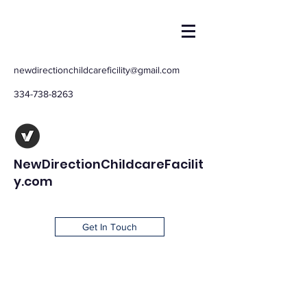
newdirectionchildcareficility@gmail.com
334-738-8263
NewDirectionChildcareFacilit
y.com
Get In Touch