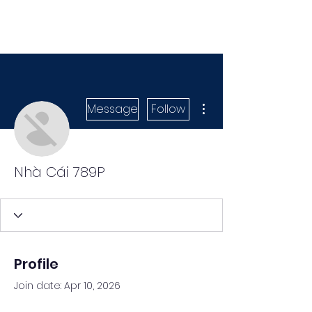
More actions
Message
Follow
Nhà Cái 789P
Profile
Join date: Apr 10, 2026