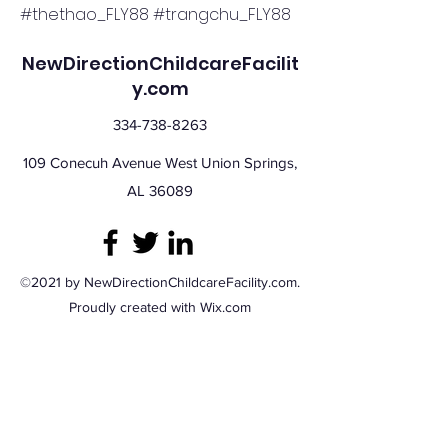
#thethao_FLY88 #trangchu_FLY88
NewDirectionChildcareFacilit
y.com
334-738-8263
109 Conecuh Avenue West Union Springs,
AL 36089
©2021 by NewDirectionChildcareFacility.com.
Proudly created with Wix.com