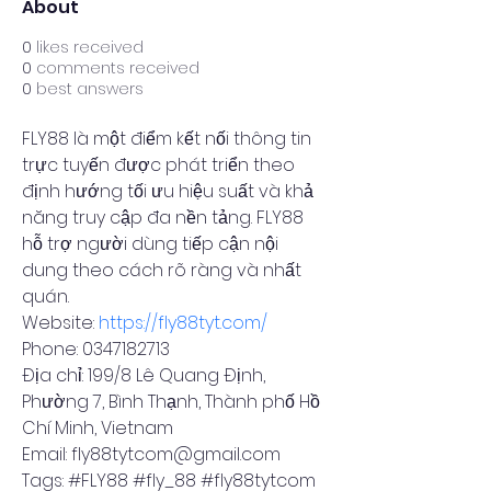
About
0
likes received
0
comments received
0
best answers
FLY88 là một điểm kết nối thông tin 
trực tuyến được phát triển theo 
định hướng tối ưu hiệu suất và khả 
năng truy cập đa nền tảng. FLY88 
hỗ trợ người dùng tiếp cận nội 
dung theo cách rõ ràng và nhất 
quán.
Website: 
https://fly88tyt.com/
Phone: 0347182713
Địa chỉ: 199/8 Lê Quang Định, 
Phường 7, Bình Thạnh, Thành phố Hồ 
Chí Minh, Vietnam
Email: fly88tytcom@gmail.com
Tags: #FLY88 #fly_88 #fly88tytcom 