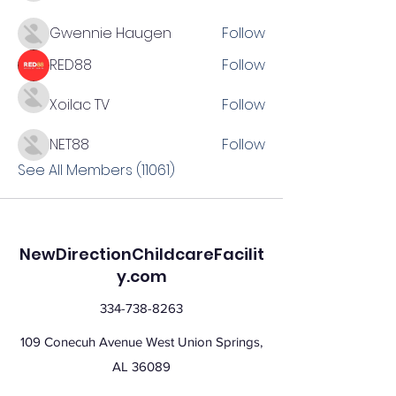
Gwennie Haugen
Follow
RED88
Follow
Xoilac TV
Follow
NET88
Follow
See All Members (11061)
NewDirectionChildcareFacilit
y.com
334-738-8263
109 Conecuh Avenue West Union Springs,
AL 36089