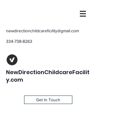
newdirectionchildcareficility@gmail.com
334-738-8263
NewDirectionChildcareFacilit
y.com
Get In Touch