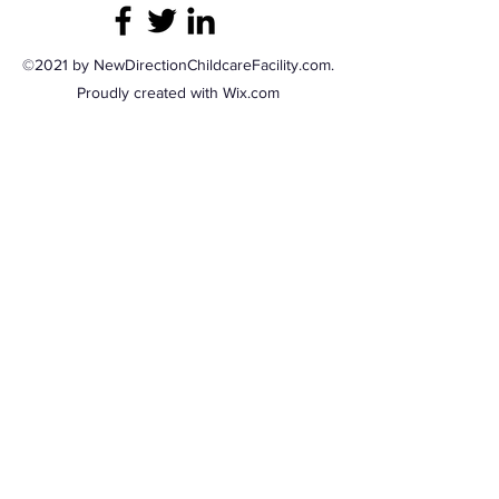
©2021 by NewDirectionChildcareFacility.com.
Proudly created with Wix.com