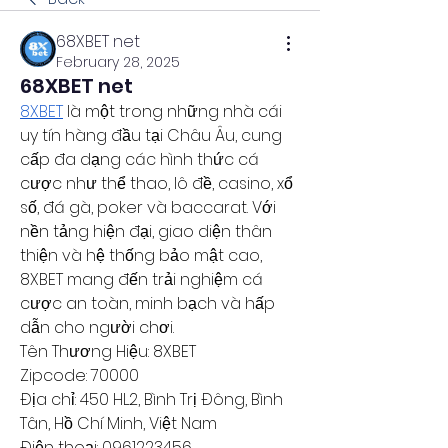
68XBET net
February 28, 2025
68XBET net
8XBET
 là một trong những nhà cái 
uy tín hàng đầu tại Châu Âu, cung 
cấp đa dạng các hình thức cá 
cược như thể thao, lô đề, casino, xổ 
số, đá gà, poker và baccarat. Với 
nền tảng hiện đại, giao diện thân 
thiện và hệ thống bảo mật cao, 
8XBET mang đến trải nghiệm cá 
cược an toàn, minh bạch và hấp 
dẫn cho người chơi.
Tên Thương Hiệu: 8XBET
Zipcode: 70000
Địa chỉ: 450 HL2, Bình Trị Đông, Bình 
Tân, Hồ Chí Minh, Việt Nam
Điện thoại: 0961223456