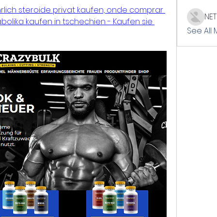
lich steroide privat kaufen, onde comprar 
NE
olika kaufen in tschechien - Kaufen sie 
See All