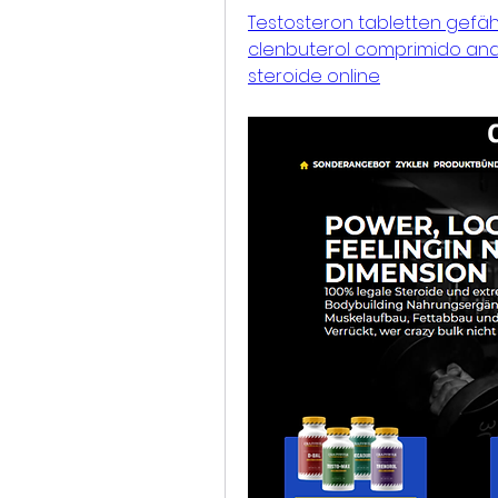
Testosteron tabletten gefähr
clenbuterol comprimido anab
steroide online