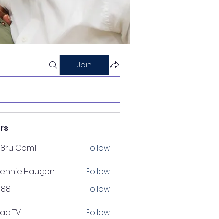
Join
rs
88ru Com1
Follow
ennie Haugen
Follow
D88
Follow
lac TV
Follow