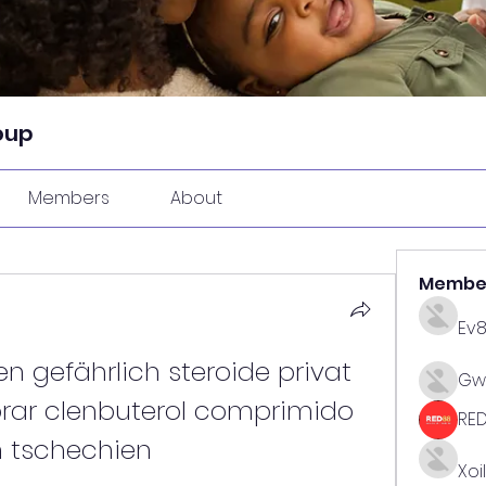
oup
Members
About
Membe
Ev
n gefährlich steroide privat 
Gw
rar clenbuterol comprimido 
RE
n tschechien
Xoi