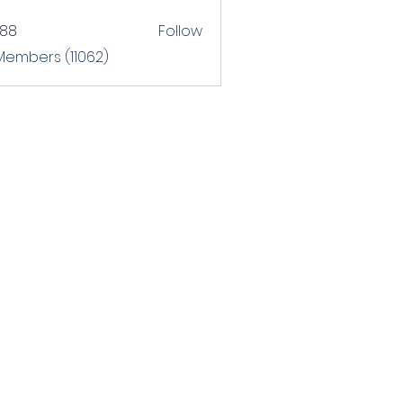
T88
Follow
 Members (11062)