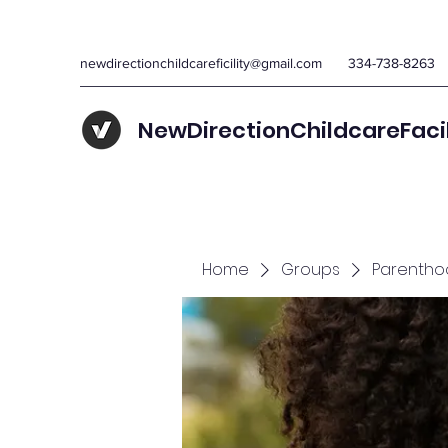
newdirectionchildcareficility@gmail.com
334-738-8263
NewDirectionChildcareFaci
Home
Groups
Parentho