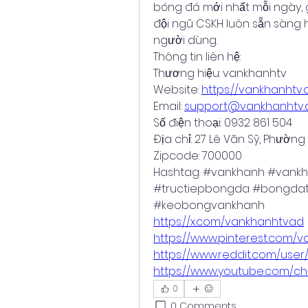
bóng đá mới nhất mỗi ngày, g
đội ngũ CSKH luôn sẵn sàng hỗ
người dùng.
Thông tin liên hệ:
Thương hiệu: vankhanhtv
Website: 
https://vankhanhtv.
Email: 
support@vankhanhtv.
Số điện thoại: 0932 861 504
Địa chỉ: 27 Lê Văn Sỹ, Phường 
Zipcode: 700000
Hashtag: #vankhanh #vank
#tructiepbongda #bongdat
#keobongvankhanh
https://x.com/vankhanhtvad
https://www.pinterest.com/
https://www.reddit.com/use
https://www.youtube.com/c
0
0 Comments