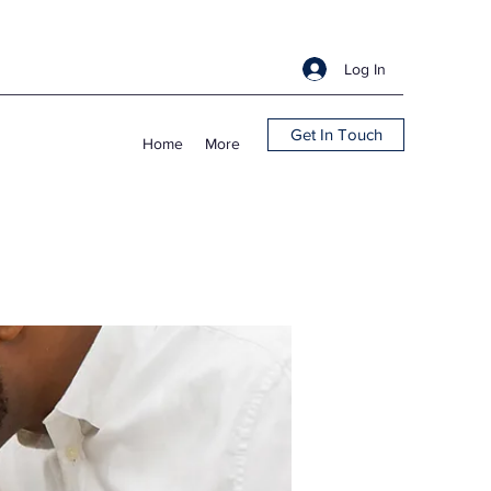
Log In
Get In Touch
Home
More