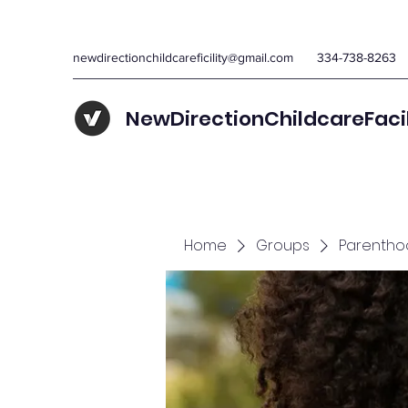
newdirectionchildcareficility@gmail.com
334-738-8263
NewDirectionChildcareFaci
Home
Groups
Parentho