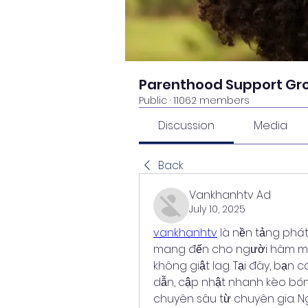
Parenthood Support Gr
Public
·
11062 members
Discussion
Media
Back
Vankhanhtv Ad
July 10, 2025
vankhanhtv
 là nền tảng phá
mang đến cho người hâm mộ 
không giật lag. Tại đây, bạn 
dẫn, cập nhật nhanh kèo bó
chuyên sâu từ chuyên gia. Ng