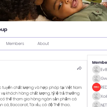
oup
Members
About
Membe
Ev
Gw
RE
c tuyến chất lượng và hợp pháp tại Việt Nam. 
vụ khách hàng chất lượng, tỷ lệ trả thưởng 
Xoi
iên có thể tham gia hàng ngàn sản phẩm cá 
cá, Baccarat, Tài xỉu, cá độ Thể thao...
NE