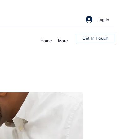
Log In
Get In Touch
Home
More