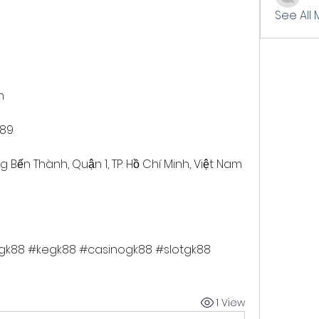
See All
m
789
ng Bến Thành, Quận 1, TP. Hồ Chí Minh, Việt Nam
k88 #kegk88 #casinogk88 #slotgk88 
1 View