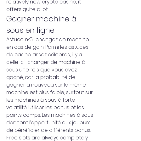
relatively new crypto casino, it 
offers quite a lot.
Gagner machine à 
sous en ligne
Astuce n°5 : changez de machine 
en cas de gain. Parmi les astuces 
de casino assez célèbres, il y a 
celle-ci : changer de machine à 
sous une fois que vous avez 
gagné, car la probabilité de 
gagner à nouveau sur la même 
machine est plus faible, surtout sur 
les machines à sous à forte 
volatilité. Utiliser les bonus et les 
points comps. Les machines à sous 
donnent l’opportunité aux joueurs 
de bénéficier de différents bonus. 
Free slots are always completely 