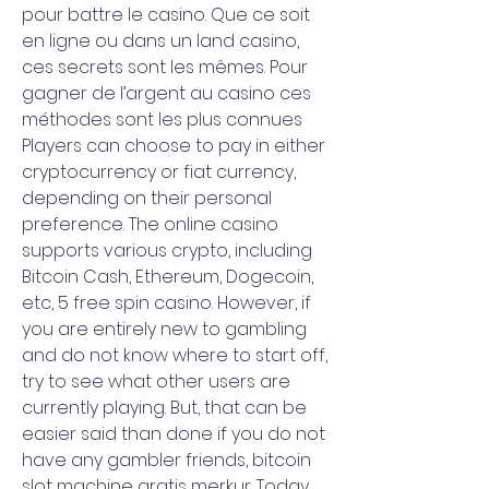
pour battre le casino. Que ce soit 
en ligne ou dans un land casino, 
ces secrets sont les mêmes. Pour 
gagner de l’argent au casino ces 
méthodes sont les plus connues
Players can choose to pay in either 
cryptocurrency or fiat currency, 
depending on their personal 
preference. The online casino 
supports various crypto, including 
Bitcoin Cash, Ethereum, Dogecoin, 
etc, 5 free spin casino. However, if 
you are entirely new to gambling 
and do not know where to start off, 
try to see what other users are 
currently playing. But, that can be 
easier said than done if you do not 
have any gambler friends, bitcoin 
slot machine gratis merkur. Today, 