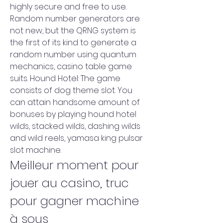
highly secure and free to use. 
Random number generators are 
not new, but the QRNG system is 
the first of its kind to generate a 
random number using quantum 
mechanics, casino table game 
suits. Hound Hotel: The game 
consists of dog theme slot. You 
can attain handsome amount of 
bonuses by playing hound hotel 
wilds, stacked wilds, dashing wilds 
and wild reels, yamasa king pulsar 
slot machine.
Meilleur moment pour 
jouer au casino, truc 
pour gagner machine 
à sous