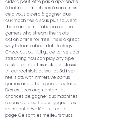
aidera peut-être pas à apprendre 
à battre les machines à sous, mais 
cela vous aidera à gagner plus 
aux machines à sous plus souvent. 
There are some fabulous casino 
gamers who stream their slots 
action online for free. This is a great 
way to learn about slot strategy. 
Check out our full guide to live slots 
streaming. You can play any type 
of slot for free. This includes classic 
three-reel slots as well as 3d five-
reel slots with immersive bonus 
games and other special features. 
Des astuces augmentent les 
chances de gagner aux machines 
à sous. Ces méthodes gagnantes 
vous sont dévoilées sur cette 
page. Ce sont les meilleurs trucs 