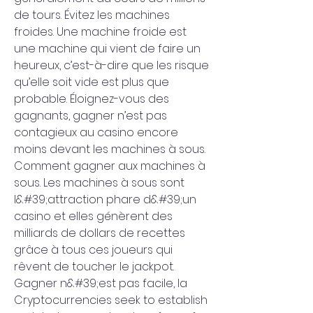
de tours. Évitez les machines 
froides. Une machine froide est 
une machine qui vient de faire un 
heureux, c’est-à-dire que les risque 
qu’elle soit vide est plus que 
probable. Éloignez-vous des 
gagnants, gagner n’est pas 
contagieux au casino encore 
moins devant les machines à sous. 
Comment gagner aux machines à 
sous. Les machines à sous sont 
l&#39;attraction phare d&#39;un 
casino et elles génèrent des 
milliards de dollars de recettes 
grâce à tous ces joueurs qui 
rêvent de toucher le jackpot. 
Gagner n&#39;est pas facile, la
Cryptocurrencies seek to establish 