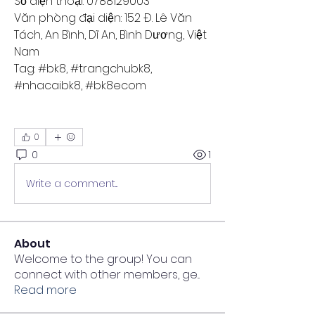
Số điện thoại: 0788129003
Văn phòng đại diện: 152 Đ. Lê Văn 
Tách, An Bình, Dĩ An, Bình Dương, Việt 
Nam
Tag: #bk8, #trangchubk8, 
#nhacaibk8, #bk8ecom
0
0
1
Write a comment...
About
Welcome to the group! You can
connect with other members, ge
...
Read more