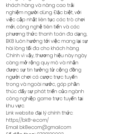
khách hàng và nâng cao trải 
nghiệm người dùng. Đặc biệt, với 
việc cập nhật liên tục các trò chơi 
mới, công nghệ tiên tiến và các 
phương thức thanh toán đa dạng, 
BK8 luôn hướng tới việc mang lại sự 
hài lòng tối đa cho khách hàng. 
Chính vì vậy, thương hiệu này ngày 
càng mở rộng quy mô và nhận 
được sự tin tưởng từ cộng đồng 
người chơi cá cược trực tuyến 
trong và ngoài nước, góp phần 
thúc đẩy sự phát triển của ngành 
công nghiệp game trực tuyến tại 
khu vực.
Link website đại lý chính thức: 
https://bk8-e.com/
Email: 
bk8ecom@gmail.com