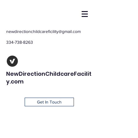
newdirectionchildcareficility@gmail.com
334-738-8263
NewDirectionChildcareFacilit
y.com
Get In Touch