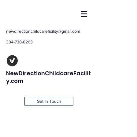
newdirectionchildcareficility@gmail.com
334-738-8263
NewDirectionChildcareFacilit
y.com
Get In Touch