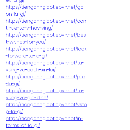
et-la-gi/
https://tienganhgiaotiepvn.net/go-
on-la-gi/
https://tienganhgiaotiepvn.net/con
tinue-to-v-hay-ving/
https://tienganhgiaotiepvn.net/bes
t-wishes-for-you/
https://tienganhgiaotiepvn.net/look
-forward-to-la-gi/
https://tienganhgiaotiepvn.net/tu-
vung-ve-cach-xin-loi/
https://tienganhgiaotiepvn.net/pte
-la-gi/
https://tienganhgiaotiepvn.net/tu-
vung-ve-gia-dinh/
https://tienganhgiaotiepvn.net/vste
p-la-gi/
https://tienganhgiaotiepvn.net/in-
terms-of-la-gi/