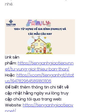
nhé.
Link sản 
phẩm:
https://tienganhgiaotiepvn.n
et/tu-vung-gioi-thieu-ban-than/
Hoặc:
https://x.com/tienganhgt/stat
us/1947829645891801106
Để biết thêm thông tin chi tiết về 
cập nhật hằng ngày vui lòng truy 
cập chúng tôi qua trang web:
Website:
https://tienganhgiaotiepv
n.net/