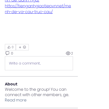
nh-de-danh-ngu/
https://tienganhgiaotiepvn.net/me
nh-de-va-cau-truc-cau/
0
0
2
Write a comment...
About
Welcome to the group! You can
connect with other members, ge
...
Read more