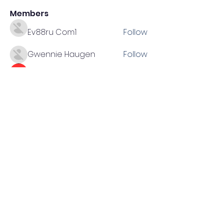
Members
Ev88ru Com1
Follow
Gwennie Haugen
Follow
RED88
Follow
Xoilac TV
Follow
NET88
Follow
See All Members (11064)
NewDirectionChildcareFacilit
y.com
334-738-8263