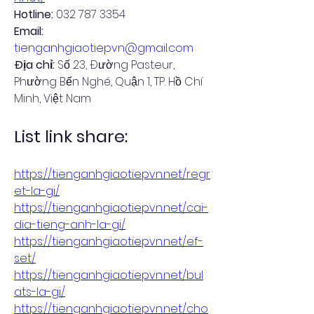
Hotline:
 032 787 3354
Email: 
tienganhgiaotiepvn@gmail.com
Địa chỉ:
 Số 23, Đường Pasteur, 
Phường Bến Nghé, Quận 1, TP. Hồ Chí 
Minh, Việt Nam
List link share:
https://tienganhgiaotiepvn.net/regr
et-la-gi/
https://tienganhgiaotiepvn.net/cai-
dia-tieng-anh-la-gi/
https://tienganhgiaotiepvn.net/ef-
set/
https://tienganhgiaotiepvn.net/bul
ats-la-gi/
https://tienganhgiaotiepvn.net/cho