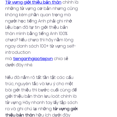
Từ vựng giới thiệu bản thân
 chính là 
những từ vựng cơ bản nhưng cũng 
không kém phần quan trọng mà 
người học tiếng Anh phải ghi nhớ. 
Liệu bạn đã tự tin giới thiệu bản 
thân mình bằng tiếng Anh 100% 
chưa? Nếu chưa thì hãy nằm lòng 
ngay danh sách 100+ từ vựng self-
introduction 
mà 
tienganhgiaotiepvn
 chia sẻ 
dưới đây nhé.
Nếu đã nắm rõ tất tần tật các cấu 
trúc, nguyên tắc và lưu ý cho một 
bài giới thiệu thì bước cuối cùng để 
giới thiệu bản thân lưu loát chính là 
từ vựng. Hãy nhanh tay lấy tập sách 
ra và ghi chú lại những 
từ vựng giới 
thiệu bản thân
 hữu ích dưới đây 