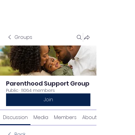
Groups
Parenthood Support Group
Public
·
11064 members
Join
Discussion
Media
Members
About
Back