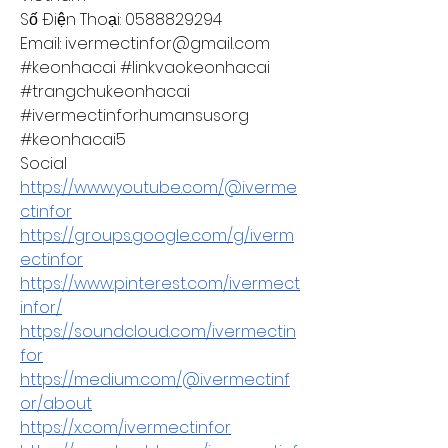
Số Điện Thoại: 0588829294
Email: 
ivermectinfor@gmail.com
#keonhacai #linkvaokeonhacai 
#trangchukeonhacai 
#ivermectinforhumansusorg 
#keonhacai5
Social
https://www.youtube.com/@iverme
ctinfor
https://groups.google.com/g/iverm
ectinfor
https://www.pinterest.com/ivermect
infor/
https://soundcloud.com/ivermectin
for
https://medium.com/@ivermectinf
or/about
https://x.com/ivermectinfor