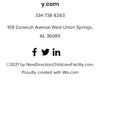
y.com
334-738-8263
109 Conecuh Avenue West Union Springs,
AL 36089
©2021 by NewDirectionChildcareFacility.com.
Proudly created with Wix.com