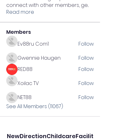
connect with other members, ge
...
Read more
Members
Ev88ru Com1
Follow
Gwennie Haugen
Follow
RED88
Follow
Xoilac TV
Follow
NET88
Follow
See All Members (11067)
NewDirectionChildcareFacilit