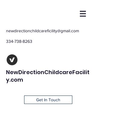
newdirectionchildcareficility@gmail.com
334-738-8263
NewDirectionChildcareFacilit
y.com
Get In Touch