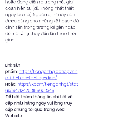
hoặc đang diễn ra trong một giai 
đoạn hiện tại (dù không nhất thiết 
ngay lúc nói). Ngoài ra, thì này còn 
được dùng cho những kế hoạch đã 
định sẵn trong tương lai gần hoặc 
để mô tả sự thay đổi dần theo thời 
gian.
Link sản 
phẩm:
https://tienganhgiaotiepvn.n
et/thi-hien-tai-tiep-dien/
Hoặc:
https://x.com/tienganhgt/stat
us/1947124253188653348
Để biết thêm thông tin chi tiết về 
cập nhật hằng ngày vui lòng truy 
cập chúng tôi qua trang web:
Website: 