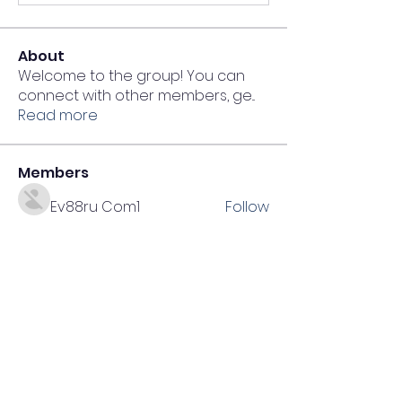
About
Welcome to the group! You can
connect with other members, ge
...
Read more
Members
Ev88ru Com1
Follow
Gwennie Haugen
Follow
RED88
Follow
Xoilac TV
Follow
NET88
Follow
See All Members (11062)