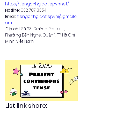
https://tienganhgiaotiepvn.net/
Hotline: 
032 787 3354
Email:
tienganhgiaotiepvn@gmail.c
om
Địa chỉ: 
Số 23, Đường Pasteur, 
Phường Bến Nghé, Quận 1, TP. Hồ Chí 
Minh, Việt Nam
List link share: