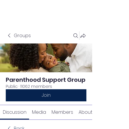
Groups
Parenthood Support Group
Public
·
11062 members
Join
Discussion
Media
Members
About
Back