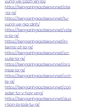
vung-ve-cach-xin-loi/
https://tienganhgiaotiepvn.net/pte
-la-gi/
https://tienganhgiaotiepvn.net/tu-
vung-ve-gia-dinh/
https://tienganhgiaotiepvn.net/vste
p-la-gi/
https://tienganhgiaotiepvn.net/in-
terms-of-la-gi/
https://tienganhgiaotiepvn.net/so-
cute-la-gi/
https://tienganhgiaotiepvn.net/pro
mise-la-gi/
https://tienganhgiaotiepvn.net/oct-
la-gi/
https://tienganhgiaotiepvn.net/con
sider-to-v-hay-ving/
https://tienganhgiaotiepvn.net/duo
i-tion-la-loai-tu-gi/