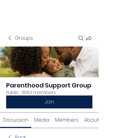
Groups
Parenthood Support Group
Public
·
11062 members
Join
Discussion
Media
Members
About
Back