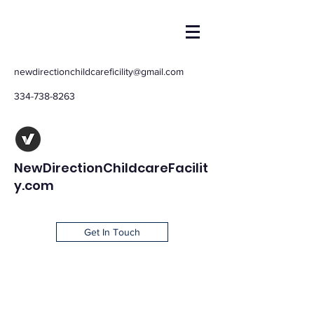
newdirectionchildcareficility@gmail.com
334-738-8263
NewDirectionChildcareFacilit
y.com
Get In Touch