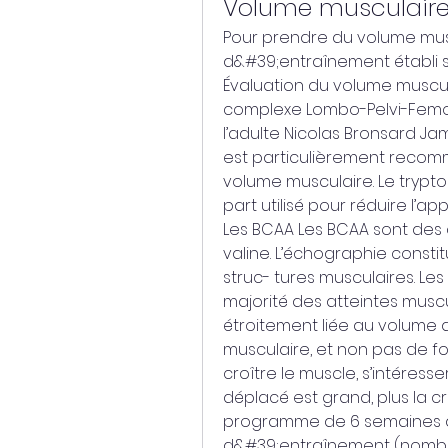
Volume musculair
Pour prendre du volume mus
d&#39;entraînement établi se
Évaluation du volume musculai
complexe Lombo-Pelvi-Femor
l’adulte Nicolas Bronsard Jam
est particulièrement recomm
volume musculaire. Le trypt
part utilisé pour réduire l’ap
Les BCAA Les BCAA sont des ac
valine. L’échographie consti
struc- tures musculaires. Les
majorité des atteintes muscu
étroitement liée au volume d
musculaire, et non pas de fo
croître le muscle, s’intéresse
déplacé est grand, plus la c
programme de 6 semaines a
d&#39;entraînement (nombr