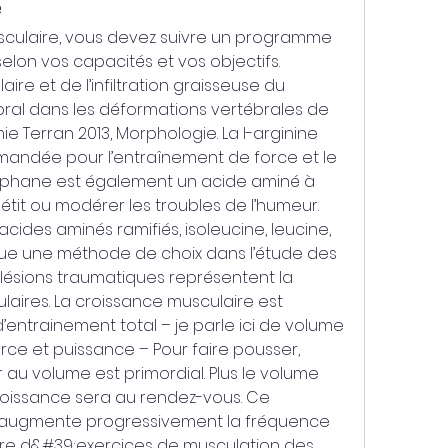
e
culaire, vous devez suivre un programme 
lon vos capacités et vos objectifs. 
re et de l’infiltration graisseuse du 
al dans les déformations vertébrales de 
ie Terran 2013, Morphologie. La l-arginine 
andée pour l’entraînement de force et le 
ophane est également un acide aminé à 
pétit ou modérer les troubles de l’humeur. 
ides aminés ramifiés, isoleucine, leucine, 
tue une méthode de choix dans l’étude des 
 lésions traumatiques représentent la 
laires. La croissance musculaire est 
’entrainement total – je parle ici de volume 
rce et puissance – Pour faire pousser, 
r au volume est primordial. Plus le volume 
roissance sera au rendez-vous. Ce 
ugmente progressivement la fréquence 
e d&#39;exercices de musculation des 