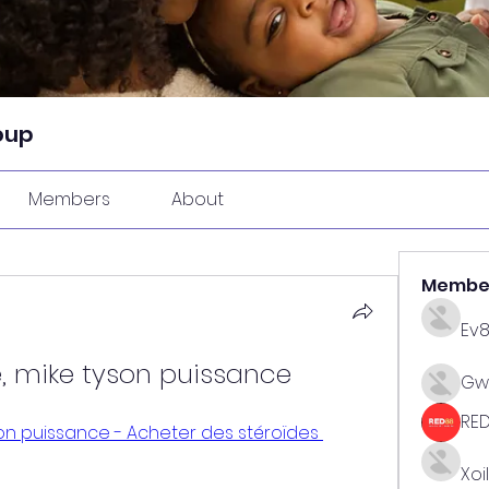
oup
Members
About
Membe
Ev
, mike tyson puissance
Gw
RE
on puissance - Acheter des stéroïdes 
Xoi