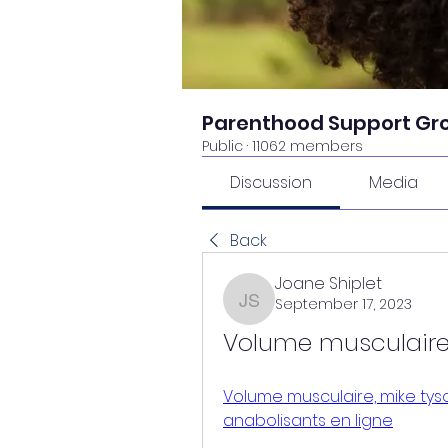
Parenthood Support Gr
Public
·
11062 members
Discussion
Media
Back
Joane Shiplet
September 17, 2023
Joane Shiplet
Volume musculaire
Volume musculaire, mike tys
anabolisants en ligne