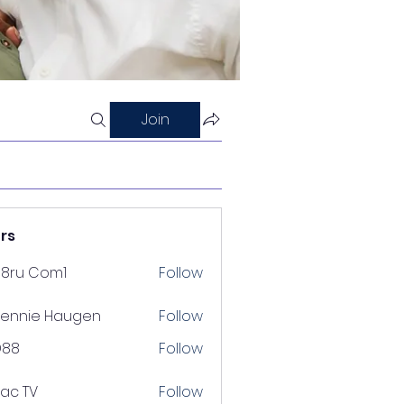
Join
rs
88ru Com1
Follow
ennie Haugen
Follow
D88
Follow
lac TV
Follow