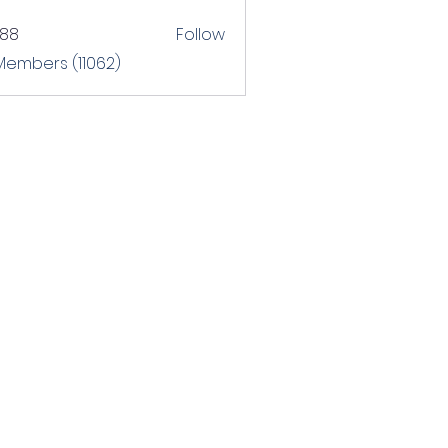
T88
Follow
 Members (11062)