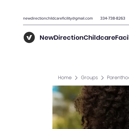
newdirectionchildcareficility@gmail.com
334-738-8263
NewDirectionChildcareFaci
Home
Groups
Parentho