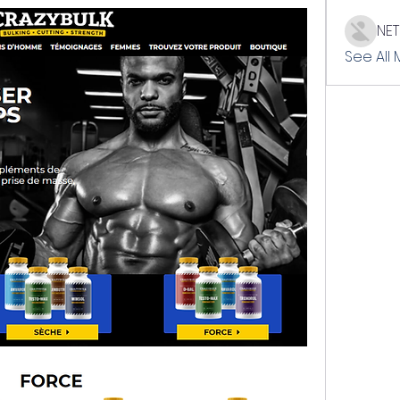
NE
See All