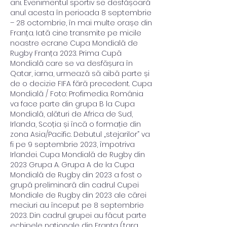
ani. Evenimentul sportiv se desfășoară 
anul acesta în perioada 8 septembrie 
– 28 octombrie, în mai multe orașe din 
Franța. Iată cine transmite pe micile 
noastre ecrane Cupa Mondială de 
Rugby Franța 2023. Prima Cupă 
Mondială care se va desfășura în 
Qatar, iarna, urmează să aibă parte și 
de o decizie FIFA fără precedent. Cupa 
Mondială / Foto: Profimedia. România 
va face parte din grupa B la Cupa 
Mondială, alături de Africa de Sud, 
Irlanda, Scoția și încă o formație din 
zona Asia/Pacific. Debutul „stejarilor” va 
fi pe 9 septembrie 2023, împotriva 
Irlandei. Cupa Mondială de Rugby din 
2023 Grupa A. Grupa A de la Cupa 
Mondială de Rugby din 2023 a fost o 
grupă preliminară din cadrul Cupei 
Mondiale de Rugby din 2023 ale cărei 
meciuri au început pe 8 septembrie 
2023. Din cadrul grupei au făcut parte 
echipele naționale din Franța (țara 