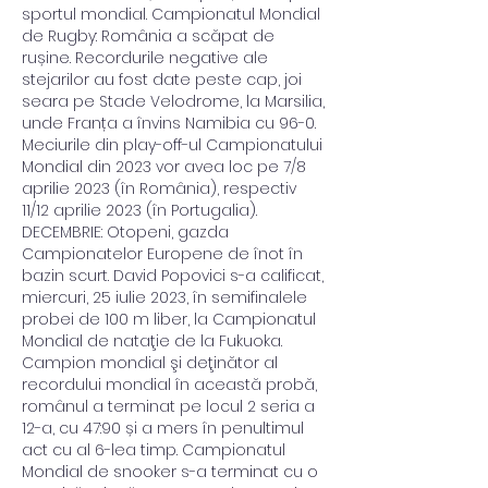
sportul mondial. Campionatul Mondial 
de Rugby: România a scăpat de 
rușine. Recordurile negative ale 
stejarilor au fost date peste cap, joi 
seara pe Stade Velodrome, la Marsilia, 
unde Franța a învins Namibia cu 96-0. 
Meciurile din play-off-ul Campionatului 
Mondial din 2023 vor avea loc pe 7/8 
aprilie 2023 (în România), respectiv 
11/12 aprilie 2023 (în Portugalia). 
DECEMBRIE: Otopeni, gazda 
Campionatelor Europene de înot în 
bazin scurt. David Popovici s-a calificat, 
miercuri, 25 iulie 2023, în semifinalele 
probei de 100 m liber, la Campionatul 
Mondial de nataţie de la Fukuoka. 
Campion mondial şi deţinător al 
recordului mondial în această probă, 
românul a terminat pe locul 2 seria a 
12-a, cu 47:90 și a mers în penultimul 
act cu al 6-lea timp. Campionatul 
Mondial de snooker s-a terminat cu o 