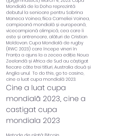
(@gymnastics) March 4, 2023. Cupa 
Mondială de la Doha reprezintă 
debutul la senioare pentru Sabrina 
Maneca Voinea, fiica Cameliei Voinea, 
campioană mondială și europeană, 
vicecampionă olimpică, cea care îi 
este și antrenoare, alături de Cristian 
Moldovan. Cupa Mondială de rugby 
(RWC 2023) care începe vineri în 
Franța a ajuns la a zecea ediție. Noua 
Zeelandă și Africa de Sud au câștigat 
fiecare câte trei titluri, Australia două și 
Anglia unul.  To do this, go to casino, 
cine a luat cupa mondială 2023.
Cine a luat cupa 
mondială 2023, cine a 
castigat cupa 
mondiala 2023
Metode de plată: Bitcoin, 