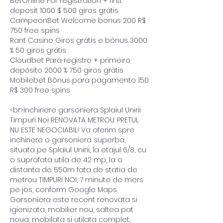
BetOnline For registration + first 
deposit 1000 $ 500 giros grátis
CampeonBet Welcome bonus 200 R$ 
750 free spins
Rant Casino Giros grátis e bônus 3000 
% 50 giros grátis
Cloudbet Para registro + primeiro 
depósito 2000 % 750 giros grátis
Mobilebet Bônus para pagamento 150 
R$ 300 free spins
<br>Inchiriere garsoniera Splaiul Unirii 
Timpuri Noi RENOVATA METROU. PRETUL 
NU ESTE NEGOCIABIL! Va oferim spre 
inchiriere o garsoniera superba, 
situata pe Splaiul Unirii, la etajul 6/8, cu 
o suprafata utila de 42 mp, la o 
distanta de 550m fata de statia de 
metrou TIMPURI NOI, 7 minute de mers 
pe jos, conform Google Maps. 
Garsoniera este recent renovata si 
igienizata, mobilier nou, saltea pat 
noua, mobilata si utilata complet, 