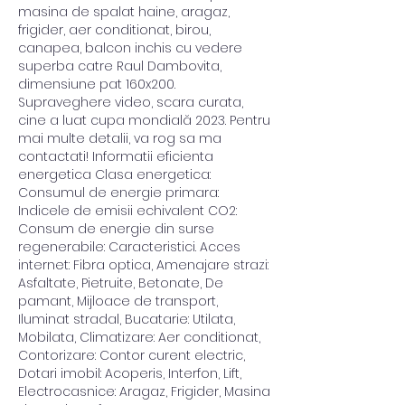
masina de spalat haine, aragaz, 
frigider, aer conditionat, birou, 
canapea, balcon inchis cu vedere 
superba catre Raul Dambovita, 
dimensiune pat 160x200. 
Supraveghere video, scara curata, 
cine a luat cupa mondială 2023. Pentru 
mai multe detalii, va rog sa ma 
contactati! Informatii eficienta 
energetica Clasa energetica: 
Consumul de energie primara: 
Indicele de emisii echivalent CO2: 
Consum de energie din surse 
regenerabile: Caracteristici. Acces 
internet: Fibra optica, Amenajare strazi: 
Asfaltate, Pietruite, Betonate, De 
pamant, Mijloace de transport, 
Iluminat stradal, Bucatarie: Utilata, 
Mobilata, Climatizare: Aer conditionat, 
Contorizare: Contor curent electric, 
Dotari imobil: Acoperis, Interfon, Lift, 
Electrocasnice: Aragaz, Frigider, Masina 