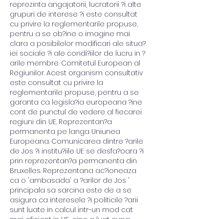
reprezinta angajatorii, lucratorii ?i alte 
grupuri de interese ?i este consultat 
cu privire la reglementarile propuse, 
pentru a se ob?ine o imagine mai 
clara a posibilelor modificari ale situa?
iei sociale ?i ale condi?iilor de lucru in ?
arile membre. Comitetul European al 
Regiunilor. Acest organism consultativ 
este consultat cu privire la 
reglementarile propuse, pentru a se 
garanta ca legisla?ia europeana ?ine 
cont de punctul de vedere al fiecarei 
regiuni din UE. Reprezentan?a 
permanenta pe langa Uniunea 
Europeana. Comunicarea dintre ?arile 
de Jos ?i institu?iile UE se desfa?oara ?i 
prin reprezentan?a permanenta din 
Bruxelles. Reprezentana ac?ioneaza 
ca o 'ambasada' a ?arilor de Jos ' 
principala sa sarcina este de a se 
asigura ca interesele ?i politicile ?arii 
sunt luate in calcul intr-un mod cat 