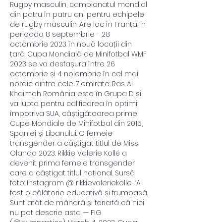
Rugby masculin, campionatul mondial 
din patru în patru ani pentru echipele 
de rugby masculin. Are loc în Franța în 
perioada 8 septembrie - 28 
octombrie 2023 în nouă locații din 
țară. Cupa Mondială de Minifotbal WMF 
2023 se va desfașura între 26 
octombrie și 4 noiembrie în cel mai 
nordic dintre cele 7 emirate: Ras Al 
Khaimah România este în Grupa D și 
va lupta pentru calificarea în optimi 
împotriva SUA, câștigătoarea primei 
Cupe Mondiale de Minifotbal din 2015, 
Spaniei și Libanului. O femeie 
transgender a câștigat titlul de Miss 
Olanda 2023. Rikkie Valerie Kollé a 
devenit prima femeie transgender 
care a câștigat titlul național. Sursă 
foto: Instagram @ rikkievaleriekolle. ”A 
fost o călătorie educativă și frumoasă. 
Sunt atât de mândră și fericită că nici 
nu pot descrie asta. — FIG 