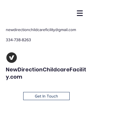
newdirectionchildcareficility@gmail.com
334-738-8263
NewDirectionChildcareFacilit
y.com
Get In Touch