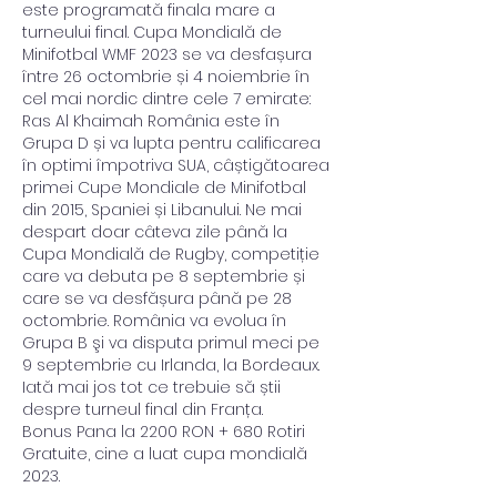
este programată finala mare a 
turneului final. Cupa Mondială de 
Minifotbal WMF 2023 se va desfașura 
între 26 octombrie și 4 noiembrie în 
cel mai nordic dintre cele 7 emirate: 
Ras Al Khaimah România este în 
Grupa D și va lupta pentru calificarea 
în optimi împotriva SUA, câștigătoarea 
primei Cupe Mondiale de Minifotbal 
din 2015, Spaniei și Libanului. Ne mai 
despart doar câteva zile până la 
Cupa Mondială de Rugby, competiție 
care va debuta pe 8 septembrie și 
care se va desfășura până pe 28 
octombrie. România va evolua în 
Grupa B şi va disputa primul meci pe 
9 septembrie cu Irlanda, la Bordeaux. 
Iată mai jos tot ce trebuie să știi 
despre turneul final din Franța. 
Bonus Pana la 2200 RON + 680 Rotiri 
Gratuite, cine a luat cupa mondială 
2023.