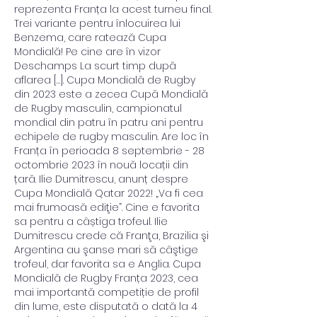
reprezenta Franța la acest turneu final. 
Trei variante pentru înlocuirea lui 
Benzema, care ratează Cupa 
Mondială! Pe cine are în vizor 
Deschamps La scurt timp după 
aflarea […]. Cupa Mondială de Rugby 
din 2023 este a zecea Cupă Mondială 
de Rugby masculin, campionatul 
mondial din patru în patru ani pentru 
echipele de rugby masculin. Are loc în 
Franța în perioada 8 septembrie - 28 
octombrie 2023 în nouă locații din 
țară. Ilie Dumitrescu, anunț despre 
Cupa Mondială Qatar 2022! „Va fi cea 
mai frumoasă ediţie”. Cine e favorita 
sa pentru a câștiga trofeul. Ilie 
Dumitrescu crede că Franţa, Brazilia şi 
Argentina au şanse mari să câştige 
trofeul, dar favorita sa e Anglia. Cupa 
Mondială de Rugby Franța 2023, cea 
mai importantă competiție de profil 
din lume, este disputată o dată la 4 