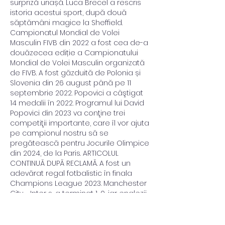
surpriză uriașă. Luca Brecel a rescris 
istoria acestui sport, după două 
săptămâni magice la Sheffield. 
Campionatul Mondial de Volei 
Masculin FIVB din 2022 a fost cea de-a 
douăzecea ediție a Campionatului 
Mondial de Volei Masculin organizată 
de FIVB. A fost găzduită de Polonia și 
Slovenia din 26 august până pe 11 
septembrie 2022. Popovici a câştigat 
14 medalii în 2022. Programul lui David 
Popovici din 2023 va conţine trei 
competiţii importante, care îl vor ajuta 
pe campionul nostru să se 
pregătească pentru Jocurile Olimpice 
din 2024, de la Paris. ARTICOLUL 
CONTINUĂ DUPĂ RECLAMĂ. A fost un 
adevărat regal fotbalistic în finala 
Champions League 2023. Manchester 
City - Inter s-a terminat 1-0, iar englezii 
și-au adjudecat primul trofeu UCL din 
istoria clubului. Urmărește Euronews 
România la cei mai importanți 