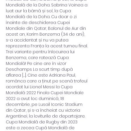
Mondială de la Doha. Sabrina Voinea a 
luat aur la bârnă și sol, la Cupa 
Mondială de la Doha. Cu doar o zi 
înainte de deschiderea Cupei 
Mondiale din Qatar, Balonul de Aur din 
acest an, Karim Benzema (34 de ani), 
s-a accidentat și nu va putea 
reprezenta Franța la acest turneu final. 
Trei variante pentru înlocuirea lui 
Benzema, care ratează Cupa 
Mondială! Pe cine are în vizor 
Deschamps La scurt timp după 
aflarea […]. Cine este Adriana Paul, 
românca care a ținut pe scenă trofeul 
acordat lui Lionel Messi la Cupa 
Mondială 2022 Finala Cupei Mondiale 
2022 a avut loc duminică, 18 
decembrie, pe Lusail Iconic Stadium 
din Qatar, și s-a încheiat cu victoria 
Argentinei, la loviturile de departajare. 
Cupa Mondială de Rugby din 2023 
este a zecea Cupă Mondială de 