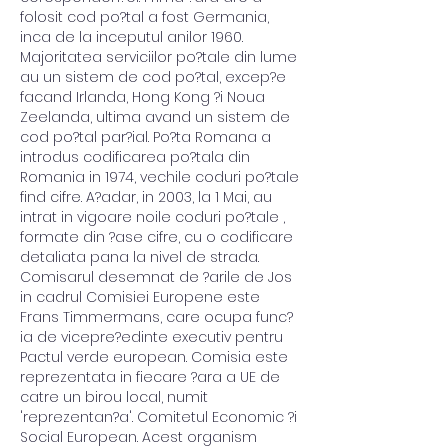
folosit cod po?tal a fost Germania, 
inca de la inceputul anilor 1960. 
Majoritatea serviciilor po?tale din lume 
au un sistem de cod po?tal, excep?e 
facand Irlanda, Hong Kong ?i Noua 
Zeelanda, ultima avand un sistem de 
cod po?tal par?ial. Po?ta Romana a 
introdus codificarea po?tala din 
Romania in 1974, vechile coduri po?tale 
find cifre. A?adar, in 2003, la 1 Mai, au 
intrat in vigoare noile coduri po?tale , 
formate din ?ase cifre, cu o codificare 
detaliata pana la nivel de strada. 
Comisarul desemnat de ?arile de Jos 
in cadrul Comisiei Europene este 
Frans Timmermans, care ocupa func?
ia de vicepre?edinte executiv pentru 
Pactul verde european. Comisia este 
reprezentata in fiecare ?ara a UE de 
catre un birou local, numit 
'reprezentan?a'. Comitetul Economic ?i 
Social European. Acest organism 