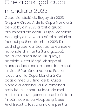
Cine a castigat cupa 
mondiala 2023
Cupa Mondială de Rugby din 2023 
Grupa A. Grupa A de la Cupa Mondială 
de Rugby din 2023 a fost o grupă 
preliminară din cadrul Cupei Mondiale 
de Rugby din 2023 ale cărei meciuri au 
început pe 8 septembrie 2023. Din 
cadrul grupei au făcut parte echipele 
naționale din Franța (țara gazdă), 
Noua Zeelandă, Italia, Uruguay, și 
Namibia. A stat lângă Mbappe și 
Macron, după care i-a acordat trofeul 
lui Messi! Românca Adriana Paul a 
făcut furori la Cupa Mondială. Cu 
ocazia meciului final de la Cupa 
Mondială, Adriana Paul, o româncă 
stabilită în Orientul Mijlociu de mai 
mulți ani, a avut șansa incredibilă de a 
împărți scena cu Mbappe și Messi. 
Anul trecut, a fost o simulare pentru 