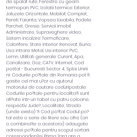
de spalat rufe, Ferestre cu geam 
termopan: PVC, Izolatii termice: Exterior, 
Jaluzele: Orizontale, Mobilat: Complet, 
Pereti: Faianta, Vopsea lavabila, Podele: 
Parchet, Gresie, Servicii imobil: 
Administrare, Supraveghere video, 
Sistem incalzire: Termoficare, 
Calorifere, Stare interior: Renovat, Buna, 
Usa intrare: Metal, Usi interior: PVC, 
Lemn, Utilitati generale: Curent, Apa, 
Canalizare, Gaz, CATV, Internet, Cod 
postal - Bucuresti Sector 4, Splai Unirii 
nr. Codurile po?tale din Romania pot fi 
gasite cel mai u?or cu ajutorul 
motorului de cautare coduripostale. 
Codurile po?tale pentru localita?i sunt 
afi?ate intr-un tabel cu patru coloane, 
respectiv: Jude?, Localitate, Strada 
(unde exista) ?i Cod po?tal. Codul po?
tal este o serie de litere sau cifre (ori 
o combina?ie a acestora) adaugate 
adresei po?tale pentru scopul sortarii 
coresponden?ei. Prima ?ara are a 