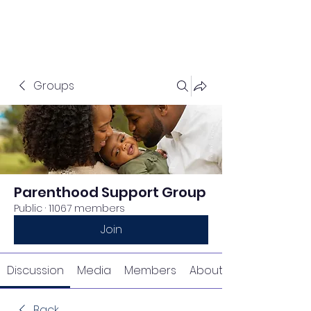
Groups
Parenthood Support Group
Public
·
11067 members
Join
Discussion
Media
Members
About
Back