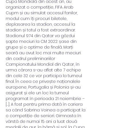
Cupa Mondială din acest an, au 
organizat o competiție, FIFA Arab 
Cupm și au simulat accesul fanilor, 
modul cum îți procuri biletele, 
deplasarea la stadion, accesul la 
stadion și totul a fost extraordinar. 
Stadionul 974 din Qatar va găzdui 
șapte meciuri la CM 2022: șase din 
grupe și o optime de finală. Marți 
seară au avut loc mai multe meciuri 
din cadrul preliminariilor 
Campionatului Mondial din Qatar, în 
urma cărora s-au aflat alte 7 echipe 
din cele 32 ce vor participa la turneul 
final. În ceea ce privește naționalele 
europene, Portugalia și Polonia și-au 
asigurat și ele un loc la turneul 
programat în perioada 21 noiembrie – 
[…]. A fost pentru prima dată în cariera 
sa când Sabrina Voinea a participat la 
o competiție de seniori. Gimnasta în 
vârstă de numai 15 ani a luat două 
medalii de aur, la bârnă și sol, la Cupa 