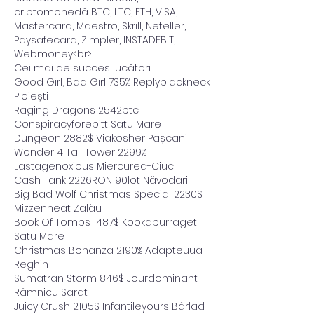
criptomonedă BTC, LTC, ETH, VISA, 
Mastercard, Maestro, Skrill, Neteller, 
Paysafecard, Zimpler, INSTADEBIT, 
Webmoney<br>
Cei mai de succes jucători:
Good Girl, Bad Girl 735% Replyblackneck 
Ploiești 
Raging Dragons 2542btc 
Conspiracyforebitt Satu Mare 
Dungeon 2882$ Viakosher Pașcani 
Wonder 4 Tall Tower 2299% 
Lastagenoxious Miercurea-Ciuc 
Cash Tank 2226RON 90lot Năvodari 
Big Bad Wolf Christmas Special 2230$ 
Mizzenheat Zalău 
Book Of Tombs 1487$ Kookaburraget 
Satu Mare 
Christmas Bonanza 2190% Adapteuua 
Reghin 
Sumatran Storm 846$ Jourdominant 
Râmnicu Sărat 
Juicy Crush 2105$ Infantileyours Bârlad 