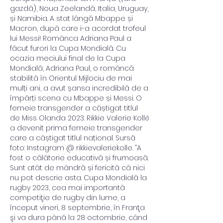
gazdă), Noua Zeelandă, Italia, Uruguay, 
și Namibia. A stat lângă Mbappe și 
Macron, după care i-a acordat trofeul 
lui Messi! Românca Adriana Paul a 
făcut furori la Cupa Mondială. Cu 
ocazia meciului final de la Cupa 
Mondială, Adriana Paul, o româncă 
stabilită în Orientul Mijlociu de mai 
mulți ani, a avut șansa incredibilă de a 
împărți scena cu Mbappe și Messi. O 
femeie transgender a câștigat titlul 
de Miss Olanda 2023. Rikkie Valerie Kollé 
a devenit prima femeie transgender 
care a câștigat titlul național. Sursă 
foto: Instagram @ rikkievaleriekolle. ”A 
fost o călătorie educativă și frumoasă. 
Sunt atât de mândră și fericită că nici 
nu pot descrie asta. Cupa Mondială la 
rugby 2023, cea mai importantă 
competiţie de rugby din lume, a 
început vineri, 8 septembrie, în Franţa 
şi va dura până la 28 octombrie, când 