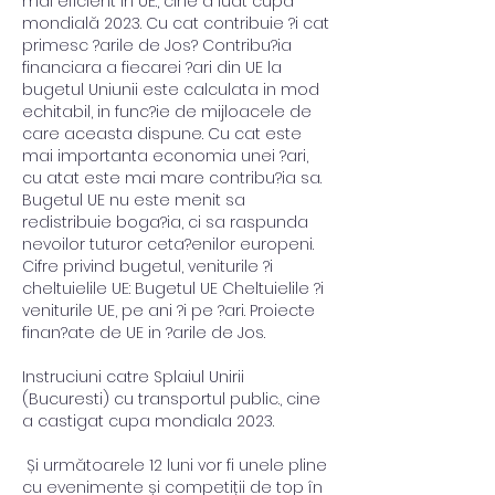
mai eficient in UE., cine a luat cupa 
mondială 2023. Cu cat contribuie ?i cat 
primesc ?arile de Jos? Contribu?ia 
financiara a fiecarei ?ari din UE la 
bugetul Uniunii este calculata in mod 
echitabil, in func?ie de mijloacele de 
care aceasta dispune. Cu cat este 
mai importanta economia unei ?ari, 
cu atat este mai mare contribu?ia sa. 
Bugetul UE nu este menit sa 
redistribuie boga?ia, ci sa raspunda 
nevoilor tuturor ceta?enilor europeni. 
Cifre privind bugetul, veniturile ?i 
cheltuielile UE: Bugetul UE Cheltuielile ?i 
veniturile UE, pe ani ?i pe ?ari. Proiecte 
finan?ate de UE in ?arile de Jos.
Instruciuni catre Splaiul Unirii 
(Bucuresti) cu transportul public., cine 
a castigat cupa mondiala 2023.
 Și următoarele 12 luni vor fi unele pline 
cu evenimente și competiții de top în 