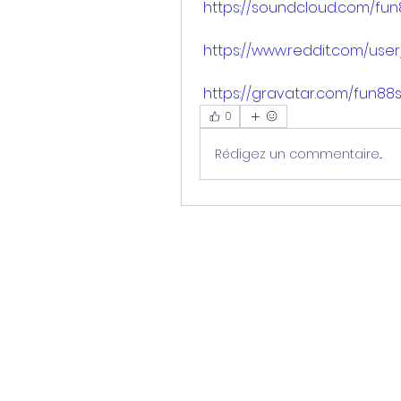
https://soundcloud.com/fu
https://www.reddit.com/use
https://gravatar.com/fun88
0
Rédigez un commentaire...