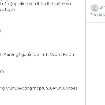
 nối cộng đồng yêu thích thử thách và 
NE
ực tuyến.
See All
/
nh, Phường Nguyễn Cư Trinh, Quận 1, Hồ Chí 
om
ngkyfun88#dangnhapfun88#fun88shoes