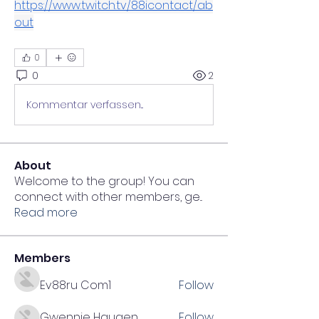
https://www.twitch.tv/88icontact/ab
out
0
0
2
Kommentar verfassen...
About
Welcome to the group! You can
connect with other members, ge
...
Read more
Members
Ev88ru Com1
Follow
Gwennie Haugen
Follow