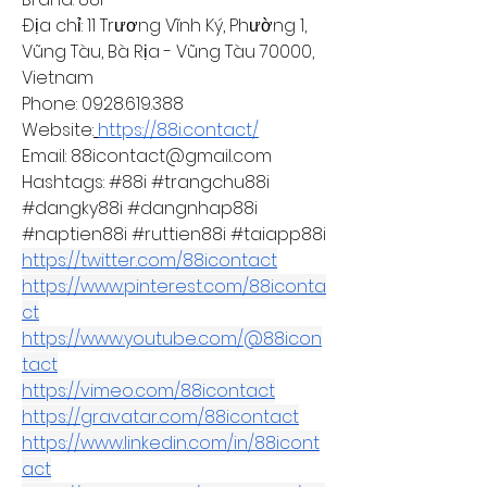
Địa chỉ: 11 Trương Vĩnh Ký, Phường 1, 
Vũng Tàu, Bà Rịa - Vũng Tàu 70000, 
Vietnam
Phone: 0928.619.388
Website:
https://88i.contact/
Email: 
88icontact@gmail.com
Hashtags: #88i #trangchu88i 
#dangky88i #dangnhap88i 
#naptien88i #ruttien88i #taiapp88i
https://twitter.com/88icontact
https://www.pinterest.com/88iconta
ct
https://www.youtube.com/@88icon
tact
https://vimeo.com/88icontact
https://gravatar.com/88icontact
https://www.linkedin.com/in/88icont
act