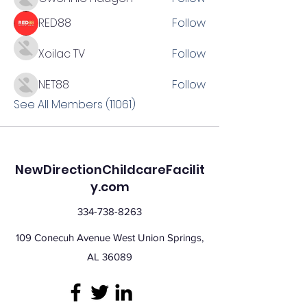
RED88
Follow
Xoilac TV
Follow
NET88
Follow
See All Members (11061)
NewDirectionChildcareFacilit
y.com
334-738-8263
109 Conecuh Avenue West Union Springs,
AL 36089