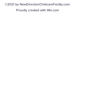
©2021 by NewDirectionChildcareFacility.com.
Proudly created with Wix.com