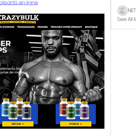
lisants en ligne
NE
See All 