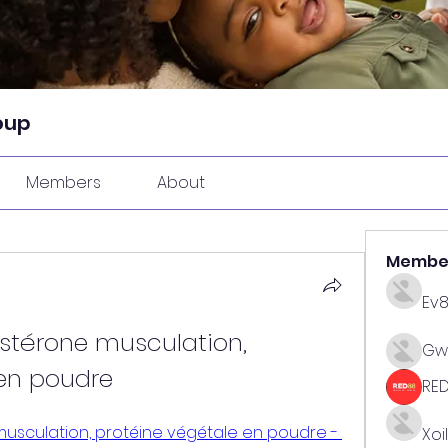
oup
Members
About
Membe
Ev
térone musculation, 
Gw
 en poudre
RE
sculation, protéine végétale en poudre - 
Xoi