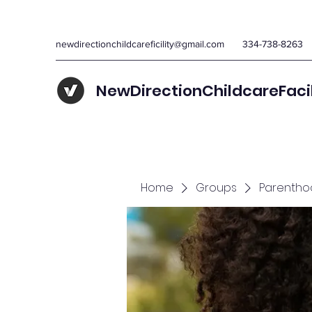
newdirectionchildcareficility@gmail.com
334-738-8263
NewDirectionChildcareFaci
Home
Groups
Parentho