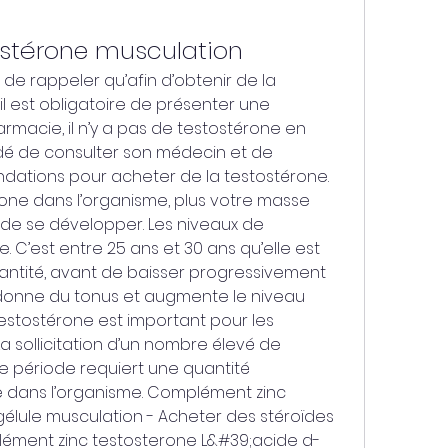
stérone musculation
 de rappeler qu’afin d’obtenir de la 
 est obligatoire de présenter une 
rmacie, il n’y a pas de testostérone en 
dé de consulter son médecin et de 
ations pour acheter de la testostérone. 
one dans l’organisme, plus votre masse 
e se développer. Les niveaux de 
. C’est entre 25 ans et 30 ans qu’elle est 
ntité, avant de baisser progressivement 
 donne du tonus et augmente le niveau 
testostérone est important pour les 
a sollicitation d’un nombre élevé de 
période requiert une quantité 
e dans l’organisme. Complément zinc 
élule musculation - Acheter des stéroïdes 
lément zinc testosterone L&#39;acide d-