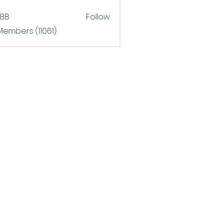
T88
Follow
Members (11061)