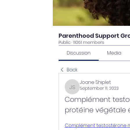
Parenthood Support Gr
Public
·
11061 members
Discussion
Media
Back
Joane Shiplet
September 11, 2023
Joane Shiplet
Complément testos
protéine végétale
Complément testostérone mu