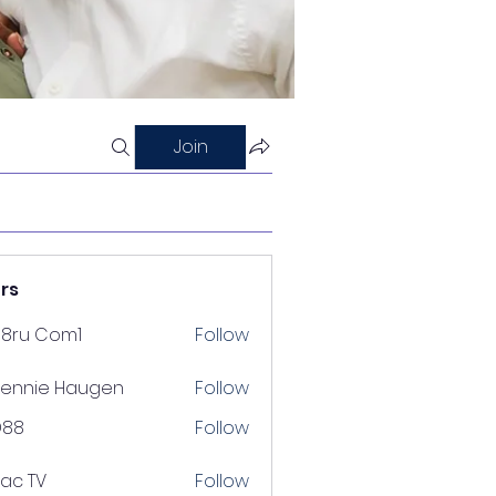
Join
rs
88ru Com1
Follow
ennie Haugen
Follow
D88
Follow
lac TV
Follow