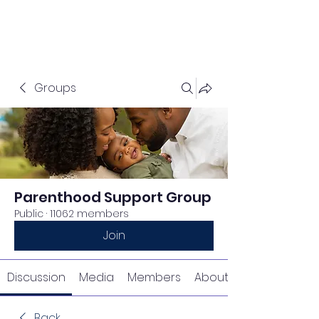
Groups
Parenthood Support Group
Public
·
11062 members
Join
Discussion
Media
Members
About
Back