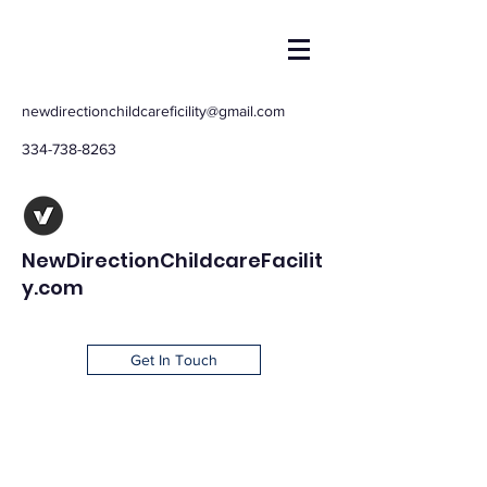
newdirectionchildcareficility@gmail.com
334-738-8263
NewDirectionChildcareFacilit
y.com
Get In Touch