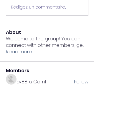
Rédigez un commentaire...
About
Welcome to the group! You can
connect with other members, ge
...
Read more
Members
Ev88ru Com1
Follow
Gwennie Haugen
Follow
RED88
Follow
Xoilac TV
Follow