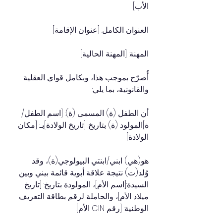
الأب]
العنوان الكامل: [عنوان الإقامة]
المهنة: [المهنة الحالية]
أُصرّح بموجب هذا، وبكامل قواي العقلية 
والقانونية، بما يلي:
أن الطفل (ة) المسمى (ة): [اسم الطفل/
ة]المولود (ة) بتاريخ: [تاريخ الولادة]بـ: [مكان 
الولادة]
هو(هي) ابني/ابنتي البيولوجي(ة)، وقد 
وُلد(ت) نتيجة علاقة أبوية قائمة بيني وبين 
السيدة:[اسم الأم]، المولودة بتاريخ: [تاريخ 
ميلاد الأم]، والحاملة لرقم بطاقة التعريف 
الوطنية: [رقم CIN الأم].