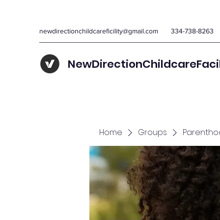
newdirectionchildcareficility@gmail.com
334-738-8263
NewDirectionChildcareFaci
Home
Groups
Parentho