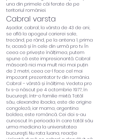
una din primele căi ferate de pe 
teritoriul româniei. 
Cabral varsta
Așadar, cabral, la vârsta de 43 de ani, 
se află la apogeul carierei sale, 
trecând, pe rând, pe la antena 1, prima 
tv, acasă și în cele din urmă pro tv. În 
ceea ce privește înălțimea, putem 
spune că este impresionantă. Cabral 
măsoară nici mai mult nici mai puțin 
de 2 metri, ceea ce-l face cel mai 
impozant prezentator tv din românia. 
Cabral – vârstă și înălțime. Vedeta pro 
tv s-a născut pe 4 octombrie 1977, în 
bucureşti, într-o familie mixtă. Tatăl 
său, alexandre ibacka, este de origine 
congoleză, iar mama, argentina 
boldea, este româncă. Cei doi s-au 
cunoscut în perioada în care tatăl său 
urma medicina la universitatea 
bucureşti. Nu rata: luana, reacție 