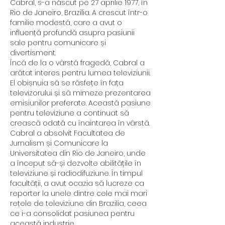
Cabral, s-a născut pe 27 aprilie 1977, în 
Rio de Janeiro, Brazilia. A crescut într-o 
familie modestă, care a avut o 
influență profundă asupra pasiunii 
sale pentru comunicare și 
divertisment.
Încă de la o vârstă fragedă, Cabral a 
arătat interes pentru lumea televiziunii. 
El obișnuia să se răsfețe în fața 
televizorului și să mimeze prezentarea 
emisiunilor preferate. Această pasiune 
pentru televiziune a continuat să 
crească odată cu înaintarea în vârstă.
Cabral a absolvit Facultatea de 
Jurnalism și Comunicare la 
Universitatea din Rio de Janeiro, unde 
a început să-și dezvolte abilitățile în 
televiziune și radiodifuziune. În timpul 
facultății, a avut ocazia să lucreze ca 
reporter la unele dintre cele mai mari 
rețele de televiziune din Brazilia, ceea 
ce i-a consolidat pasiunea pentru 
această industrie.