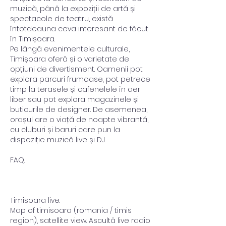
muzică, până la expoziții de artă și 
spectacole de teatru, există 
întotdeauna ceva interesant de făcut 
în Timișoara.
Pe lângă evenimentele culturale, 
Timișoara oferă și o varietate de 
opțiuni de divertisment. Oamenii pot 
explora parcuri frumoase, pot petrece 
timp la terasele și cafenelele în aer 
liber sau pot explora magazinele și 
buticurile de designer. De asemenea, 
orașul are o viață de noapte vibrantă, 
cu cluburi și baruri care pun la 
dispoziție muzică live și DJ.
FAQ.
Timisoara live.
Map of timisoara (romania / timis 
region), satellite view. Ascultă live radio 