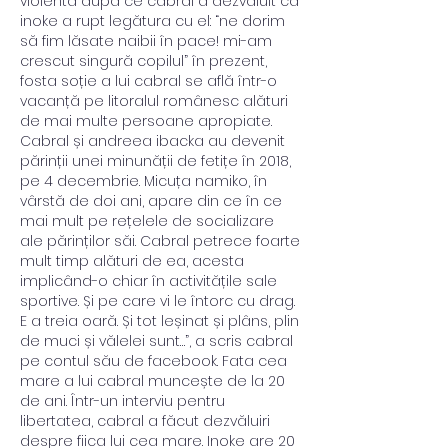
violentă după ce cabral a dezvăluit că 
inoke a rupt legătura cu el: “ne dorim 
să fim lăsate naibii în pace! mi-am 
crescut singură copilul” în prezent, 
fosta soție a lui cabral se află într-o 
vacanță pe litoralul românesc alături 
de mai multe persoane apropiate. 
Cabral și andreea ibacka au devenit 
părinții unei minunății de fetițe în 2018, 
pe 4 decembrie. Micuța namiko, în 
vârstă de doi ani, apare din ce în ce 
mai mult pe rețelele de socializare 
ale părinților săi. Cabral petrece foarte 
mult timp alături de ea, acesta 
implicând-o chiar în activitățile sale 
sportive. Și pe care vi le întorc cu drag. 
E a treia oară. Și tot leșinat și plâns, plin 
de muci și vălelei sunt…”, a scris cabral 
pe contul său de facebook. Fata cea 
mare a lui cabral muncește de la 20 
de ani. Într-un interviu pentru 
libertatea, cabral a făcut dezvăluiri 
despre fiica lui cea mare. Inoke are 20 