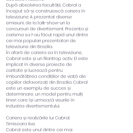
După absolvirea facultății, Cabral a 
început să-și construiască cariera în 
televiziune. A prezentat diverse 
emisiuni, de la talk-show-uri la 
concursuri de divertisment. Prezența și 
carisma sa l-au făcut rapid unul dintre 
cei mai populari prezentatori de 
televiziune din Brazilia.
În afară de cariera sa în televiziune, 
Cabral este și un filantrop activ. El este 
implicat în diverse proiecte de 
caritate și lucrează pentru 
îmbunătățirea condițiilor de viață ale 
copiilor defavorizați din Brazilia. Cabral 
este un exemplu de succes și 
determinare, un model pentru mulți 
tineri care își urmează visurile în 
industria divertismentului.
Cariera și realizările lui Cabral. 
Timisoara live.
Cabral este unul dintre cei mai 