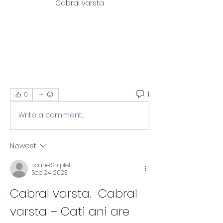
Cabral varsta
1
0
Write a comment...
Newest
Joane Shiplet
Sep 24, 2023
Cabral varsta.  Cabral 
varsta – Cati ani are 