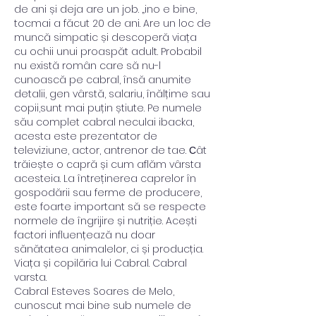
de ani și deja are un job. „ino e bine, 
tocmai a făcut 20 de ani. Are un loc de 
muncă simpatic și descoperă viața 
cu ochii unui proaspăt adult. Probabil 
nu există român care să nu-l 
cunoască pe cabral, însă anumite 
detalii, gen vârstă, salariu, înălțime sau 
copii,sunt mai puțin știute. Pe numele 
său complet cabral neculai ibacka, 
acesta este prezentator de 
televiziune, actor, antrenor de tae. Сât 
trăiește o capră și cum aflăm vârsta 
acesteia. La întreținerea caprelor în 
gospodării sau ferme de producere, 
este foarte important să se respecte 
normele de îngrijire și nutriție. Acești 
factori influențează nu doar 
sănătatea animalelor, ci și producția. 
Viața și copilăria lui Cabral. Cabral 
varsta.
Cabral Esteves Soares de Melo, 
cunoscut mai bine sub numele de 