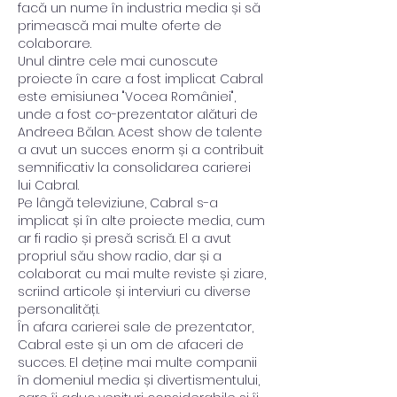
facă un nume în industria media și să 
primească mai multe oferte de 
colaborare.
Unul dintre cele mai cunoscute 
proiecte în care a fost implicat Cabral 
este emisiunea "Vocea României", 
unde a fost co-prezentator alături de 
Andreea Bălan. Acest show de talente 
a avut un succes enorm și a contribuit 
semnificativ la consolidarea carierei 
lui Cabral.
Pe lângă televiziune, Cabral s-a 
implicat și în alte proiecte media, cum 
ar fi radio și presă scrisă. El a avut 
propriul său show radio, dar și a 
colaborat cu mai multe reviste și ziare, 
scriind articole și interviuri cu diverse 
personalități.
În afara carierei sale de prezentator, 
Cabral este și un om de afaceri de 
succes. El deține mai multe companii 
în domeniul media și divertismentului, 