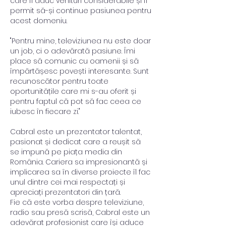
care îi aduc venituri considerabile și îi 
permit să-și continue pasiunea pentru 
acest domeniu.
"Pentru mine, televiziunea nu este doar 
un job, ci o adevărată pasiune. Îmi 
place să comunic cu oamenii și să 
împărtășesc povești interesante. Sunt 
recunoscător pentru toate 
oportunitățile care mi s-au oferit și 
pentru faptul că pot să fac ceea ce 
iubesc în fiecare zi."
Cabral este un prezentator talentat, 
pasionat și dedicat care a reușit să 
se impună pe piața media din 
România. Cariera sa impresionantă și 
implicarea sa în diverse proiecte îl fac 
unul dintre cei mai respectați și 
apreciați prezentatori din țară.
Fie că este vorba despre televiziune, 
radio sau presă scrisă, Cabral este un 
adevărat profesionist care își aduce 