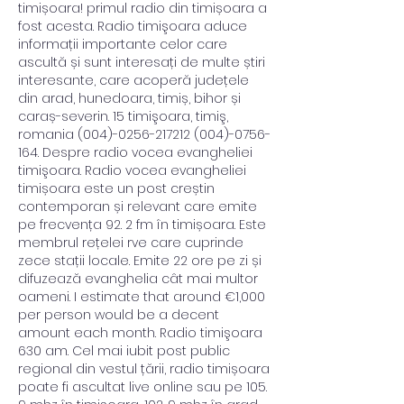
timișoara! primul radio din timișoara a 
fost acesta. Radio timişoara aduce 
informații importante celor care 
ascultă și sunt interesați de multe știri 
interesante, care acoperă județele 
din arad, hunedoara, timiș, bihor și 
caraș-severin. 15 timişoara, timiş, 
romania (004)-0256-217212 (004)-0756-
164. Despre radio vocea evangheliei 
timişoara. Radio vocea evangheliei 
timișoara este un post creștin 
contemporan și relevant care emite 
pe frecvența 92. 2 fm în timișoara. Este 
membrul rețelei rve care cuprinde 
zece stații locale. Emite 22 ore pe zi și 
difuzează evanghelia cât mai multor 
oameni. I estimate that around €1,000 
per person would be a decent 
amount each month. Radio timişoara 
630 am. Cel mai iubit post public 
regional din vestul țării, radio timișoara 
poate fi ascultat live online sau pe 105. 