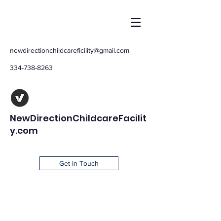
newdirectionchildcareficility@gmail.com
334-738-8263
NewDirectionChildcareFacilit
y.com
Get In Touch