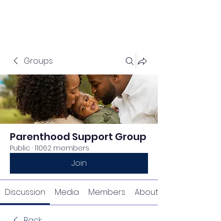
Groups
Parenthood Support Group
Public
·
11062 members
Join
Discussion
Media
Members
About
Back