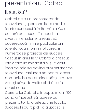
prezentatorul Cabral 
Ibacka? 
Cabral este un prezentator de 
televiziune și personalitate media 
foarte cunoscută în România. Cu o 
carieră de succes în industria 
divertismentului, el a reușit să 
cucerească inimile publicului prin 
talentul său și prin implicarea în 
numeroase proiecte de succes.
Născut în anul 1977, Cabral a crescut 
într-o familie modestă și și-a dorit 
încă de mic să devină prezentator de 
televiziune. Pasiunea sa pentru acest 
domeniu l-a determinat să-și urmeze 
visul și să-și dezvolte abilitățile în 
acest sens.
Cariera lui Cabral a început în anii '90, 
când a început să lucreze ca 
prezentator la o televiziune locală. 
Succesul său rapid l-a ajutat să-și 