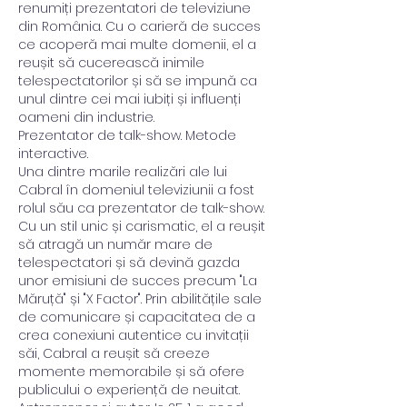
renumiți prezentatori de televiziune 
din România. Cu o carieră de succes 
ce acoperă mai multe domenii, el a 
reușit să cucerească inimile 
telespectatorilor și să se impună ca 
unul dintre cei mai iubiți și influenți 
oameni din industrie.
Prezentator de talk-show. Metode 
interactive.
Una dintre marile realizări ale lui 
Cabral în domeniul televiziunii a fost 
rolul său ca prezentator de talk-show. 
Cu un stil unic și carismatic, el a reușit 
să atragă un număr mare de 
telespectatori și să devină gazda 
unor emisiuni de succes precum "La 
Măruță" și "X Factor". Prin abilitățile sale 
de comunicare și capacitatea de a 
crea conexiuni autentice cu invitații 
săi, Cabral a reușit să creeze 
momente memorabile și să ofere 
publicului o experiență de neuitat.