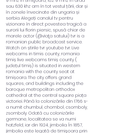
9 mhz în timişoara, 102. 9 mhz în arad 
sau 630 khz am în tot vestul țării, dar și 
în zonele învecinate din ungaria și 
serbia. Alegeți canalul tv pentru 
vizionare în direct povestea tragică a 
surorii lui florin piersic, spusă chiar de 
marele actor (@viaţa satului) tvr is a 
romanian public broadcast service. 
Watch on știrile tvr youtube tvr. Live 
webcams in timis county, romania 
timiș live webcams timiș county ( 
județul timiș) is situated in western 
romania with the county seat at 
timișoara. The city offers grand 
squares, and buildings including the 
baroque metropolitan orthodox 
cathedral at the central square piața 
victoriei. Până la colonizările din 1766 s-
a numit chumbul, chombol, csomboly, 
zsomboly. Odată cu colonizările 
germane, localitatea se va numi 
hatzfeld, iar din 1924, jimbolia. În 1857, 
jimbolia este legată de timişoara prin 