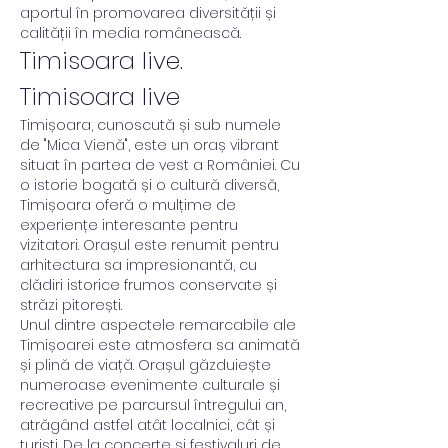
aportul în promovarea diversității și 
calității în media românească.
Timisoara live. 
Timisoara live
Timișoara, cunoscută și sub numele 
de "Mica Vienă", este un oraș vibrant 
situat în partea de vest a României. Cu 
o istorie bogată și o cultură diversă, 
Timișoara oferă o mulțime de 
experiențe interesante pentru 
vizitatori. Orașul este renumit pentru 
arhitectura sa impresionantă, cu 
clădiri istorice frumos conservate și 
străzi pitorești.
Unul dintre aspectele remarcabile ale 
Timișoarei este atmosfera sa animată 
și plină de viață. Orașul găzduiește 
numeroase evenimente culturale și 
recreative pe parcursul întregului an, 
atrăgând astfel atât localnici, cât și 
turiști. De la concerte și festivaluri de 