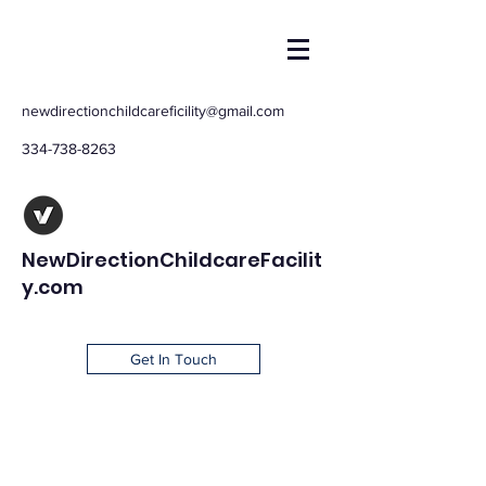
newdirectionchildcareficility@gmail.com
334-738-8263
NewDirectionChildcareFacilit
y.com
Get In Touch