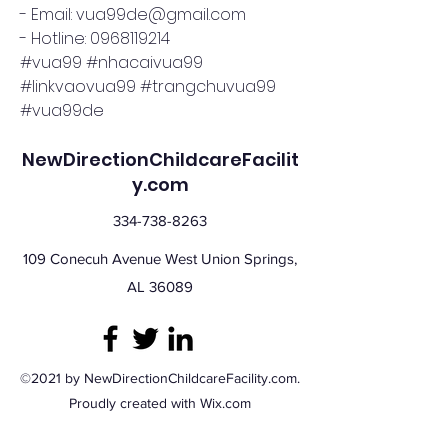
- Email: vua99de@gmail.com
- Hotline: 0968119214
#vua99 #nhacaivua99 
#linkvaovua99 #trangchuvua99 
#vua99de
NewDirectionChildcareFacilit
y.com
334-738-8263
109 Conecuh Avenue West Union Springs,
AL 36089
©2021 by NewDirectionChildcareFacility.com.
Proudly created with Wix.com