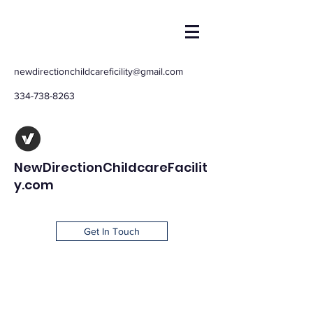
newdirectionchildcareficility@gmail.com
334-738-8263
NewDirectionChildcareFacilit
y.com
Get In Touch