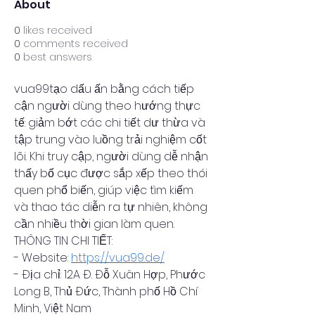
About
0
likes received
0
comments received
0
best answers
vua99tạo dấu ấn bằng cách tiếp 
cận người dùng theo hướng thực 
tế: giảm bớt các chi tiết dư thừa và 
tập trung vào luồng trải nghiệm cốt 
lõi. Khi truy cập, người dùng dễ nhận 
thấy bố cục được sắp xếp theo thói 
quen phổ biến, giúp việc tìm kiếm 
và thao tác diễn ra tự nhiên, không 
cần nhiều thời gian làm quen.
THÔNG TIN CHI TIẾT:
- Website: 
https://vua99.de/
- Địa chỉ: 12A Đ. Đỗ Xuân Hợp, Phước 
Long B, Thủ Đức, Thành phố Hồ Chí 
Minh, Việt Nam