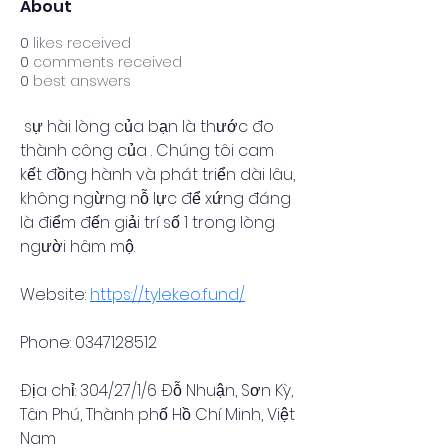
About
0
likes received
0
comments received
0
best answers
 sự hài lòng của bạn là thước đo 
thành công của . Chúng tôi cam 
kết đồng hành và phát triển dài lâu, 
không ngừng nỗ lực để xứng đáng 
là điểm đến giải trí số 1 trong lòng 
người hâm mộ. 
Website: 
https://tylekeo.fund/
Phone: 0347128512
Địa chỉ: 304/27/1/6 Đỗ Nhuận, Sơn Kỳ, 
Tân Phú, Thành phố Hồ Chí Minh, Việt 
Nam