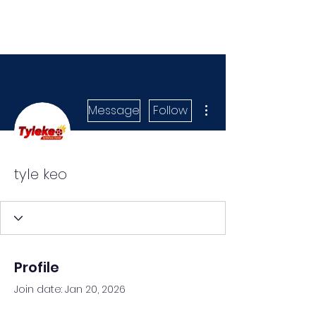
More actions
Message
Follow
tyle keo
Profile
Join date: Jan 20, 2026