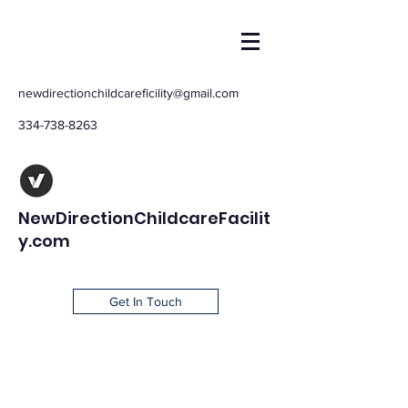
newdirectionchildcareficility@gmail.com
334-738-8263
NewDirectionChildcareFacilit
y.com
Get In Touch