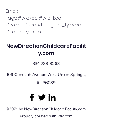
Email: 
Tags: #tylekeo #tyle_keo 
#tylekeofund #trangchu_tylekeo 
#casinotylekeo
NewDirectionChildcareFacilit
y.com
334-738-8263
109 Conecuh Avenue West Union Springs,
AL 36089
©2021 by NewDirectionChildcareFacility.com.
Proudly created with Wix.com