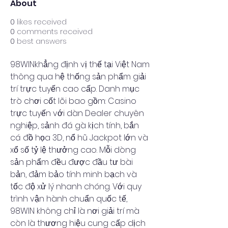
About
0
likes received
0
comments received
0
best answers
98WINkhẳng định vị thế tại Việt Nam 
thông qua hệ thống sản phẩm giải 
trí trực tuyến cao cấp. Danh mục 
trò chơi cốt lõi bao gồm: Casino 
trực tuyến với dàn Dealer chuyên 
nghiệp, sảnh đá gà kịch tính, bắn 
cá đồ họa 3D, nổ hũ Jackpot lớn và 
xổ số tỷ lệ thưởng cao. Mỗi dòng 
sản phẩm đều được đầu tư bài 
bản, đảm bảo tính minh bạch và 
tốc độ xử lý nhanh chóng. Với quy 
trình vận hành chuẩn quốc tế, 
98WIN không chỉ là nơi giải trí mà 
còn là thương hiệu cung cấp dịch 