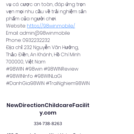
vụ cá cược an toàn, đáp ứng trọn 
vẹn mọi nhu cầu về trải nghiệm sản 
phẩm của người chơi.
Website: 
https://98win.mobile/
Email: admin@98win.mobile
Phone: 0932232232
Địa chỉ: 232 Nguyễn Văn Hưởng, 
Thảo Điền, An Khánh, Hồ Chí Minh 
700000, Việt Nam
#98WIN #98win #98WINReview 
#98WINInfo #98WINLaGi 
#DanhGia98WIN #TraiNghiem98WIN
NewDirectionChildcareFacilit
y.com
334-738-8263