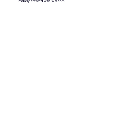
Proudly created with Wix.com