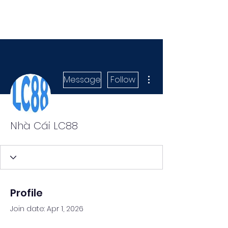
More actions
Message
Follow
Nhà Cái LC88
Profile
Join date: Apr 1, 2026