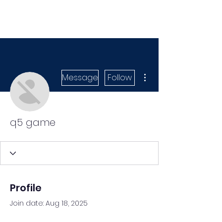
More actions
Message
Follow
q5 game
Profile
Join date: Aug 18, 2025