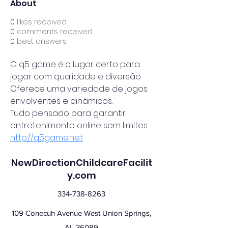
About
0
likes received
0
comments received
0
best answers
O q5 game é o lugar certo para 
jogar com qualidade e diversão.
Oferece uma variedade de jogos 
envolventes e dinâmicos.
Tudo pensado para garantir 
entretenimento online sem limites. 
http://q5game.net
NewDirectionChildcareFacilit
y.com
334-738-8263
109 Conecuh Avenue West Union Springs,
AL 36089