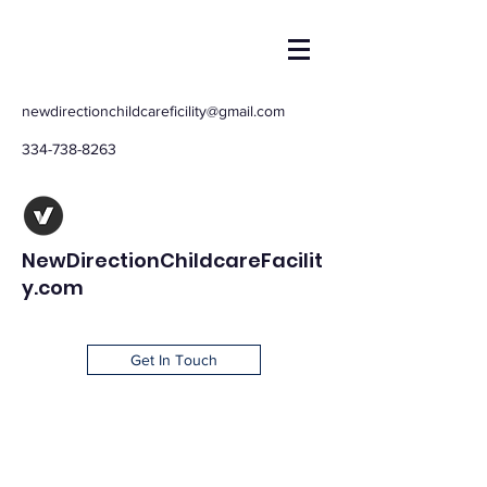
newdirectionchildcareficility@gmail.com
334-738-8263
NewDirectionChildcareFacilit
y.com
Get In Touch