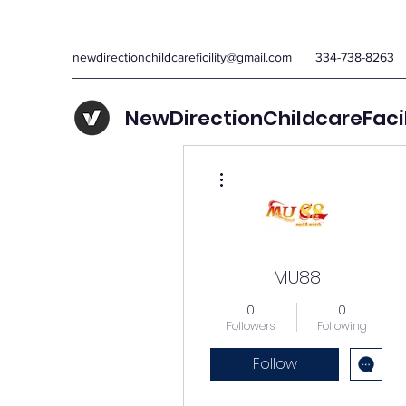
newdirectionchildcareficility@gmail.com
334-738-8263
NewDirectionChildcareFaci
More actions
MU88
0
0
Followers
Following
Follow