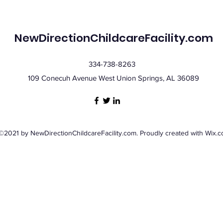
NewDirectionChildcareFacility.com
334-738-8263
109 Conecuh Avenue West Union Springs, AL 36089
©2021 by NewDirectionChildcareFacility.com. Proudly created with Wix.