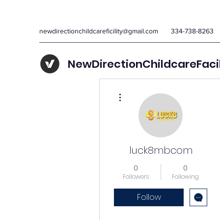
newdirectionchildcareficility@gmail.com
334-738-8263
NewDirectionChildcareFaci
More actions
luck8mbcom
0
0
Followers
Following
Follow