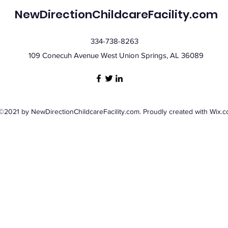
NewDirectionChildcareFacility.com
334-738-8263
109 Conecuh Avenue West Union Springs, AL 36089
©2021 by NewDirectionChildcareFacility.com. Proudly created with Wix.