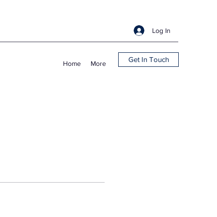
Log In
Get In Touch
Home
More