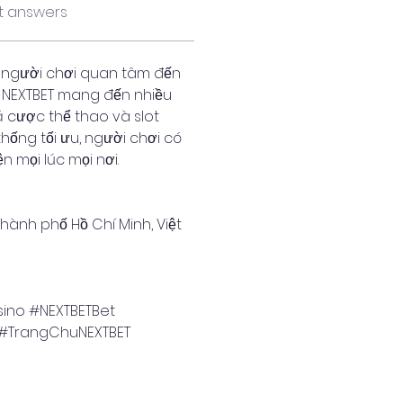
t answers
ều người chơi quan tâm đến 
. NEXTBET mang đến nhiều 
á cược thể thao và slot 
hống tối ưu, người chơi có 
n mọi lúc mọi nơi.
Thành phố Hồ Chí Minh, Việt 
ino #NEXTBETBet 
#TrangChuNEXTBET 