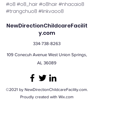
#o8 #o8_hair #o8hair #nhacaio8 
#trangchuo8 #linkvaoo8
NewDirectionChildcareFacilit
y.com
334-738-8263
109 Conecuh Avenue West Union Springs,
AL 36089
©2021 by NewDirectionChildcareFacility.com.
Proudly created with Wix.com