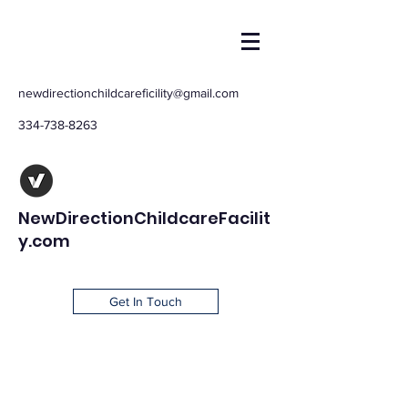
newdirectionchildcareficility@gmail.com
334-738-8263
NewDirectionChildcareFacilit
y.com
Get In Touch