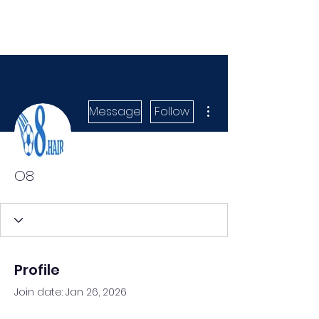
More actions
Message
Follow
O8
Profile
Join date: Jan 26, 2026