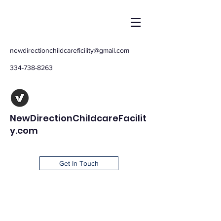
newdirectionchildcareficility@gmail.com
334-738-8263
NewDirectionChildcareFacilit
y.com
Get In Touch