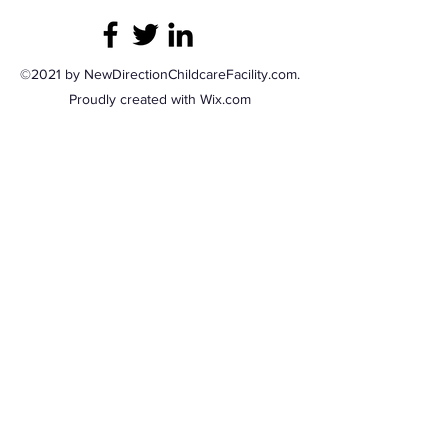
©2021 by NewDirectionChildcareFacility.com.
Proudly created with Wix.com