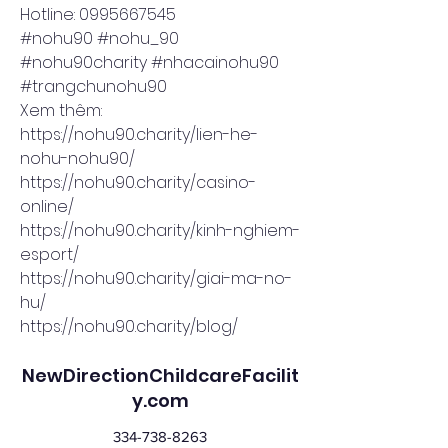
Hotline: 0995667545
#nohu90 #nohu_90 
#nohu90charity #nhacainohu90 
#trangchunohu90
Xem thêm:
https://nohu90.charity/lien-he-
nohu-nohu90/
https://nohu90.charity/casino-
online/
https://nohu90.charity/kinh-nghiem-
esport/
https://nohu90.charity/giai-ma-no-
hu/
https://nohu90.charity/blog/
NewDirectionChildcareFacilit
y.com
334-738-8263