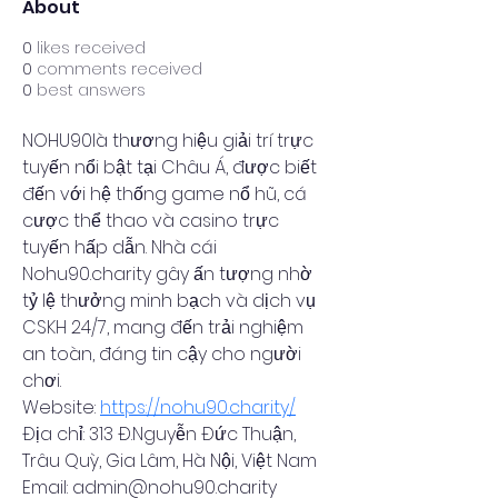
About
0
likes received
0
comments received
0
best answers
NOHU90là thương hiệu giải trí trực 
tuyến nổi bật tại Châu Á, được biết 
đến với hệ thống game nổ hũ, cá 
cược thể thao và casino trực 
tuyến hấp dẫn. Nhà cái 
Nohu90.charity gây ấn tượng nhờ 
tỷ lệ thưởng minh bạch và dịch vụ 
CSKH 24/7, mang đến trải nghiệm 
an toàn, đáng tin cậy cho người 
chơi.
Website: 
https://nohu90.charity/
Địa chỉ: 313 Đ.Nguyễn Đức Thuận, 
Trâu Quỳ, Gia Lâm, Hà Nội, Việt Nam
Email: admin@nohu90.charity