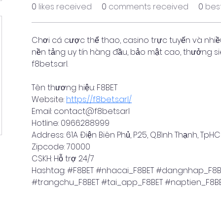
0
likes received
0
comments received
0
bes
Chơi cá cược thể thao, casino trực tuyến và nhiê
nền tảng uy tín hàng đầu, bảo mật cao, thưởng si
f8bet.sarl.
Tên thương hiệu: F8BET
Website: 
https://f8bet.sarl/
Email: contact@f8betsarl
Hotline: 0966288999
Address: 61A Điện Biên Phủ, P.25, Q.Bình Thạnh, TpH
Zipcode: 70000
CSKH: Hỗ trợ 24/7
Hashtag: #F8BET #nhacai_F8BET #dangnhap_F8B
#trangchu_F8BET #tai_app_F8BET #naptien_F8BE