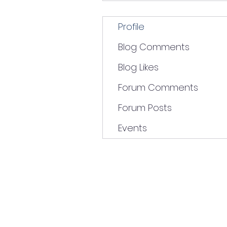
Profile
Blog Comments
Blog Likes
Forum Comments
Forum Posts
Events