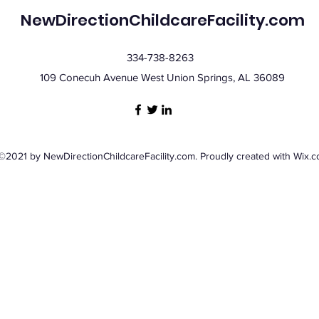
NewDirectionChildcareFacility.com
334-738-8263
109 Conecuh Avenue West Union Springs, AL 36089
©2021 by NewDirectionChildcareFacility.com. Proudly created with Wix.