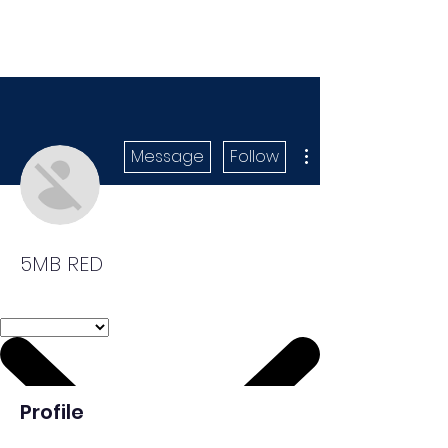
More actions
Message
Follow
5MB RED
Profile