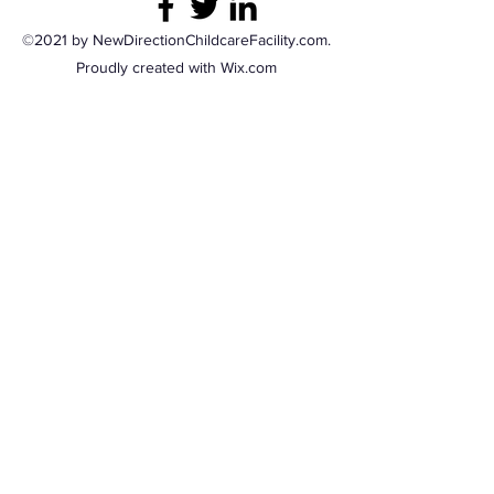
©2021 by NewDirectionChildcareFacility.com.
Proudly created with Wix.com