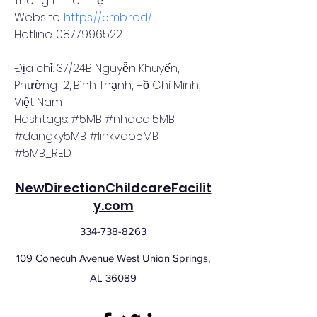
Thông tin liên hệ
Website: 
https://5mb.red/
Hotline: 0877996522
Địa chỉ: 37/24B Nguyễn Khuyến, 
Phường 12, Bình Thạnh, Hồ Chí Minh, 
Việt Nam
Hashtags: #5MB #nhacai5MB 
#dangky5MB #linkvao5MB 
#5MB_RED
NewDirectionChildcareFacilit
y.com
334-738-8263
109 Conecuh Avenue West Union Springs,
AL 36089