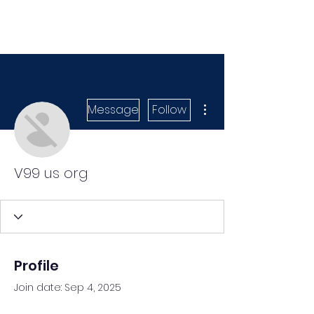
More actions
Message
Follow
V99 us org
Profile
Join date: Sep 4, 2025