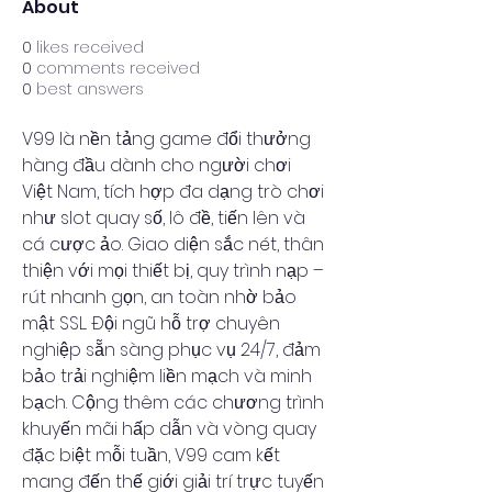
About
0
likes received
0
comments received
0
best answers
V99 là nền tảng game đổi thưởng 
hàng đầu dành cho người chơi 
Việt Nam, tích hợp đa dạng trò chơi 
như slot quay số, lô đề, tiến lên và 
cá cược ảo. Giao diện sắc nét, thân 
thiện với mọi thiết bị, quy trình nạp – 
rút nhanh gọn, an toàn nhờ bảo 
mật SSL. Đội ngũ hỗ trợ chuyên 
nghiệp sẵn sàng phục vụ 24/7, đảm 
bảo trải nghiệm liền mạch và minh 
bạch. Cộng thêm các chương trình 
khuyến mãi hấp dẫn và vòng quay 
đặc biệt mỗi tuần, V99 cam kết 
mang đến thế giới giải trí trực tuyến 