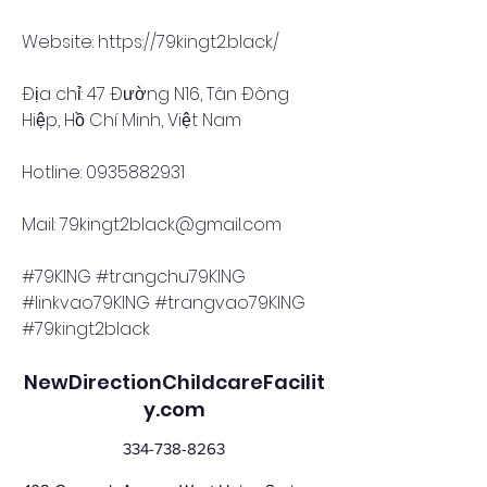
Website: https://79kingt2.black/
Địa chỉ: 47 Đường N16, Tân Đông 
Hiệp, Hồ Chí Minh, Việt Nam
Hotline: 0935882931
Mail: 79kingt2black@gmail.com
#79KING #trangchu79KING 
#linkvao79KING #trangvao79KING 
#79kingt2black
NewDirectionChildcareFacilit
y.com
334-738-8263