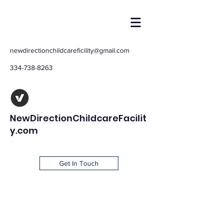
newdirectionchildcareficility@gmail.com
334-738-8263
NewDirectionChildcareFacilit
y.com
Get In Touch