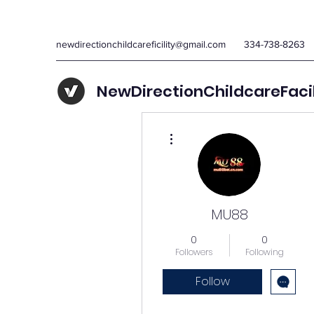
newdirectionchildcareficility@gmail.com
334-738-8263
NewDirectionChildcareFaci
More actions
MU88
0
0
Followers
Following
Follow