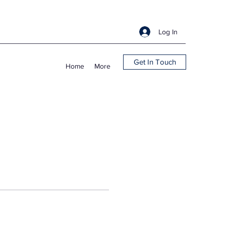
Log In
Get In Touch
Home
More