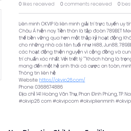
0
likes received
0
comments received
0
bes
Liên minh OKVIP là liên minh giải trí trực tuyến uy 
Châu Á hiện nay. Tiền thân là tập đoàn 789BET Med
thế bền vững qua hơn một thập kỷ hoạt động. Khôn
cho những nhà cái tên tuổi như Hi88, Jun88, 789BET
các hoạt động thiện nguyện vì cộng đồng và cung 
trí chuẩn xác nhất. Với triết lý ""Khách hàng là tr
mang đến một hệ sinh thái cá cược an toàn, min
Thông tin liên hệ:
Website: 
https://okvip26.com/
Phone: 0368674886
Địa chỉ: 141 Hoàng Văn Thụ, Phan Đình Phùng, TP. 
#okvip26 com #okvipcom #okviplienminh #okvi