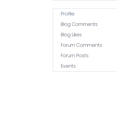
Profile
Blog Comments
Blog Likes
Forum Comments
Forum Posts
Events