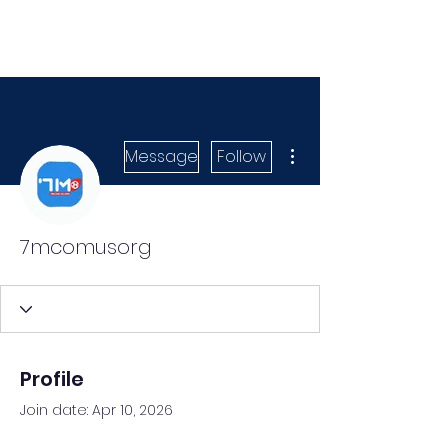
More actions
Message
Follow
7mcomusorg
Profile
Join date: Apr 10, 2026