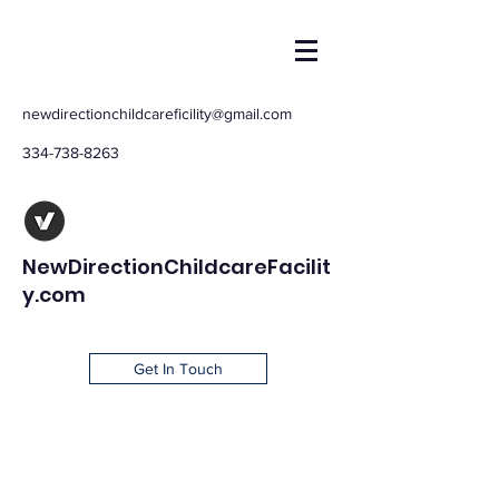
newdirectionchildcareficility@gmail.com
334-738-8263
NewDirectionChildcareFacilit
y.com
Get In Touch