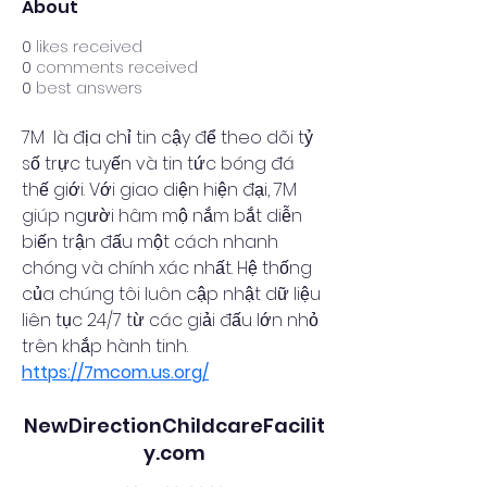
About
0
likes received
0
comments received
0
best answers
7M  là địa chỉ tin cậy để theo dõi tỷ 
số trực tuyến và tin tức bóng đá 
thế giới. Với giao diện hiện đại, 7M 
giúp người hâm mộ nắm bắt diễn 
biến trận đấu một cách nhanh 
chóng và chính xác nhất. Hệ thống 
của chúng tôi luôn cập nhật dữ liệu 
liên tục 24/7 từ các giải đấu lớn nhỏ 
trên khắp hành tinh. 
https://7mcom.us.org/
NewDirectionChildcareFacilit
y.com