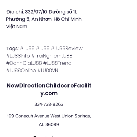
Địa chỉ: 332/97/10 Đường số 11, 
Phường 5, An Nhơn, Hồ Chí Minh, 
Việt Nam
Tags: 
#LU88 #lu88 #LU88Review 
#LU88Info #TraiNghiemLU88 
#DanhGiaLU88 #LU88Trend 
#LU88Online #LU88VN
NewDirectionChildcareFacilit
y.com
334-738-8263
109 Conecuh Avenue West Union Springs,
AL 36089