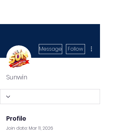
More actions
Message
Follow
Sunwin
Profile
Join date: Mar 11, 2026