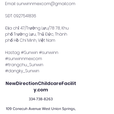
Email: sunwinnmexcom@gmail.com
SĐT: 0927541836
Địa chỉ: 47/Trường Lưu/78 78, Khu 
phố Trường Lưu, Thủ Đức, Thành 
phố Hồ Chí Minh, Việt Nam
Hastag: #Sunwin #sunwinn 
#sunwinnmexcom 
#trangchu_Sunwin 
#dangky_Sunwin
NewDirectionChildcareFacilit
y.com
334-738-8263
109 Conecuh Avenue West Union Springs,