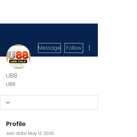
More actions
Message
Follow
U88
U88
Profile
Join date: May 13, 2026