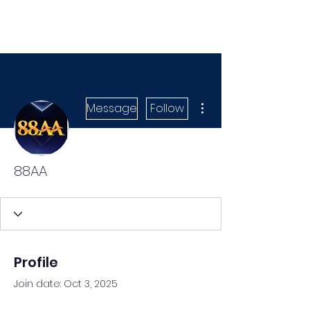
More actions
Message
Follow
88AA
Profile
Join date: Oct 3, 2025