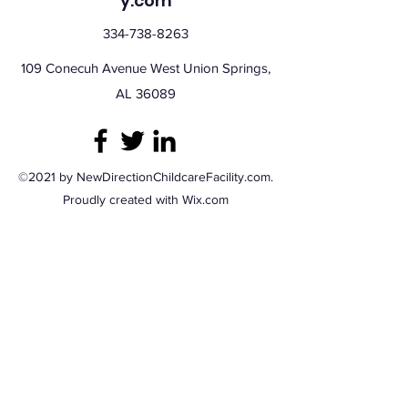
y.com
334-738-8263
109 Conecuh Avenue West Union Springs,
AL 36089
©2021 by NewDirectionChildcareFacility.com.
Proudly created with Wix.com