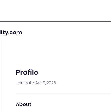
lity.com
Profile
Join date: Apr 11, 2026
About