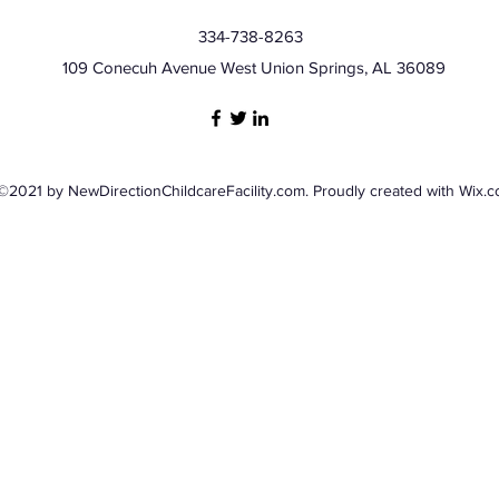
334-738-8263
109 Conecuh Avenue West Union Springs, AL 36089
©2021 by NewDirectionChildcareFacility.com. Proudly created with Wix.